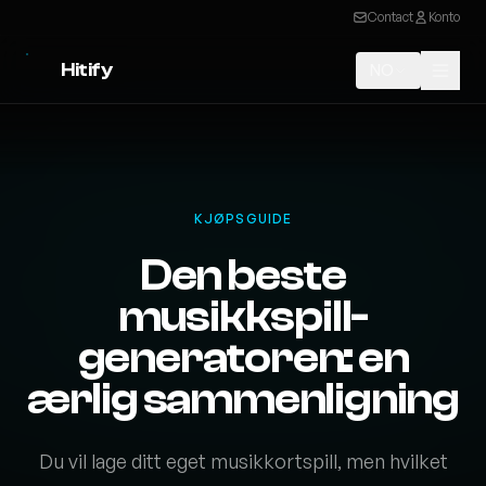
Contact
Konto
Hitify
NO
KJØPSGUIDE
Den beste
musikkspill-
generatoren: en
ærlig sammenligning
Du vil lage ditt eget musikkortspill, men hvilket