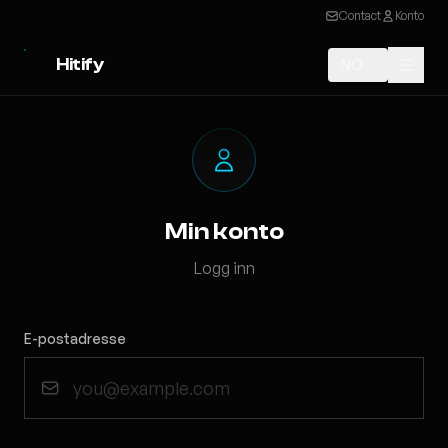
Contact
Konto
Hitify
NO
Min konto
Logg inn
E-postadresse