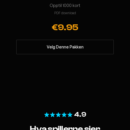
Opptil 1000 kort
PDF download
€9.95
Velg Denne Pakken
4.9
Hva spillerne sier