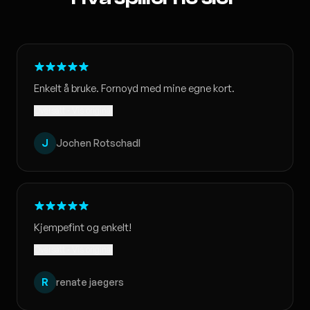
Enkelt å bruke. Fornoyd med mine egne kort.
Oversatt · Vis original
J
Jochen Rotschadl
Kjempefint og enkelt!
Oversatt · Vis original
R
renate jaegers