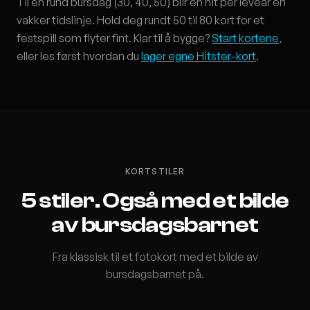
Til en rund bursdag (30, 40, 50) blir én hit per leveår en
vakker tidslinje. Hold deg rundt 50 til 80 kort for et
festspill som flyter fint. Klar til å bygge?
Start kortene
,
eller les først hvordan du
lager egne Hitster-kort
.
KORTSTILER
5 stiler. Også med et bilde
av bursdagsbarnet
Fra klassisk til et fotokort med et bilde av
bursdagsbarnet på.