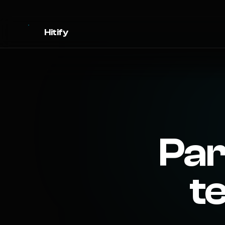
Hitify
Par
te