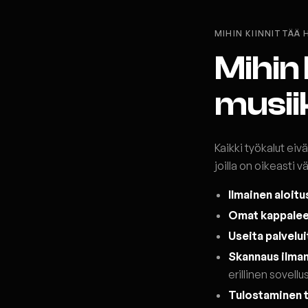
MIHIN KIINNITTÄÄ
Mihin 
musiik
Kaikki työkalut eiv
joilla on oikeasti vä
Ilmainen aloitu
Omat kappalee
Useita palvelui
Skannaus ilman
erillinen sovellu
Tulostaminen t