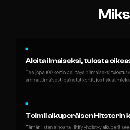
Miksi
Aloita ilmaiseksi, tulosta oikea
Tee jopa 100 kortin peli täysin ilmaiseksi tulostusv
ammattimaisesti painetut kortit, jos haluat mielu
Toimii alkuperäisen Hitsterin 
Tämän listan ainoana Hitify yhdistyy alkuperäiseen