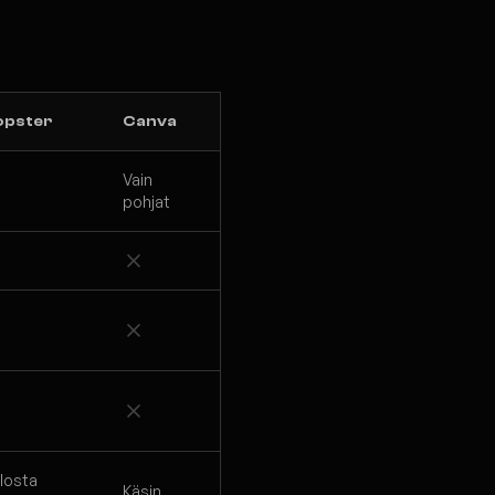
opster
Canva
Vain
pohjat
losta
Käsin