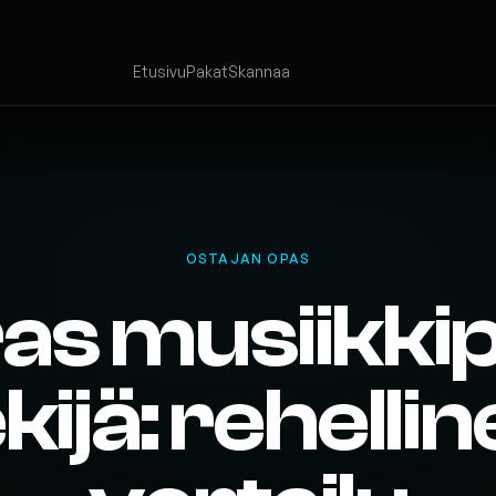
Etusivu
Pakat
Skannaa
OSTAJAN OPAS
as musiikkip
kijä: rehelli