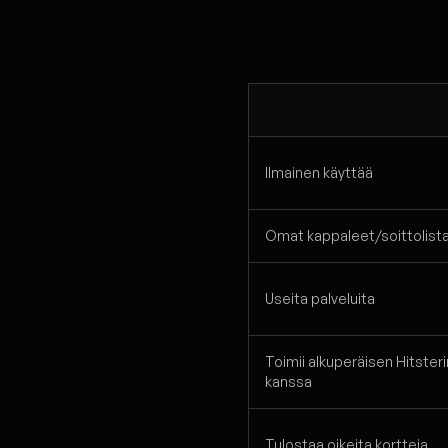
Ilmainen käyttää
Omat kappaleet/soittolist
Useita palveluita
Toimii alkuperäisen Hitsteri
kanssa
Tulostaa oikeita kortteja