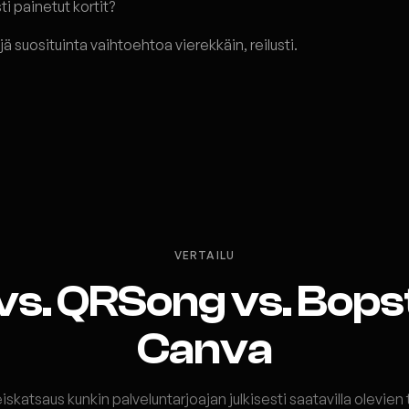
 painetut kortit?
 suosituinta vaihtoehtoa vierekkäin, reilusti.
VERTAILU
 vs. QRSong vs. Bops
Canva
eiskatsaus kunkin palveluntarjoajan julkisesti saatavilla olevien