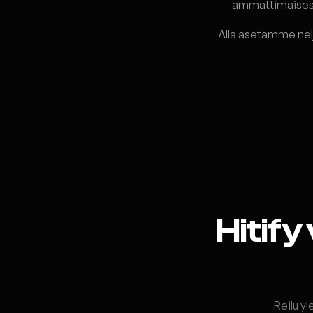
ammattimaisesti
Alla asetamme neljä
Hitify
Reilu yl