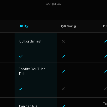
pohjalta.
Hitify
QRSong
B
100 korttiin asti
a
Spotify, YouTube,
Tidal
n
Tu
Ilmainen PDF