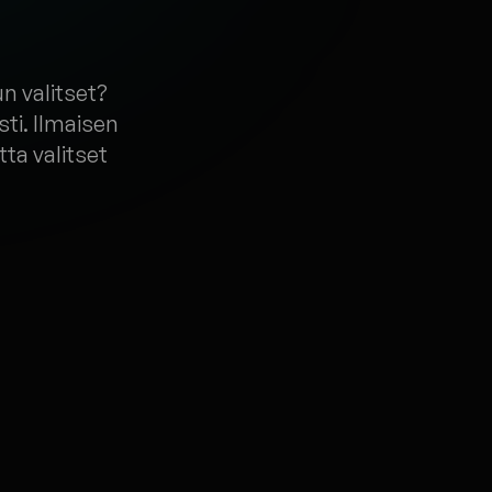
n valitset?
ti. Ilmaisen
ta valitset