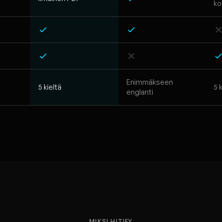
ko
Enimmäkseen
5 kieltä
5 
englanti
MIKSI HITIFY