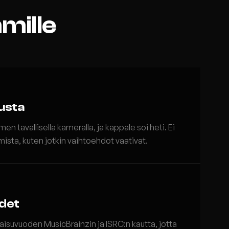
mmille
lusta
n tavallisella kameralla, ja kappale soi heti. Ei
ista, kuten jotkin vaihtoehdot vaativat.
det
isuvuoden MusicBrainzin ja ISRC:n kautta, jotta