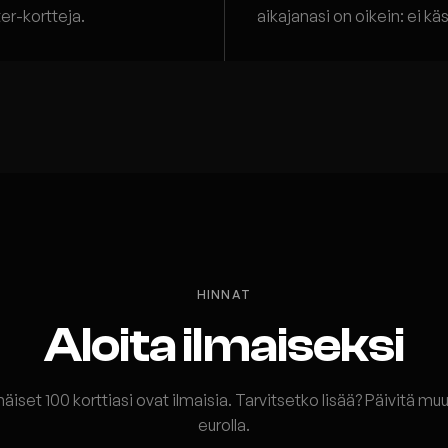
er-kortteja.
aikajanasi on oikein: ei k
HINNAT
Aloita ilmaiseksi
iset 100 korttiasi ovat ilmaisia. Tarvitsetko lisää? Päivitä mu
eurolla.