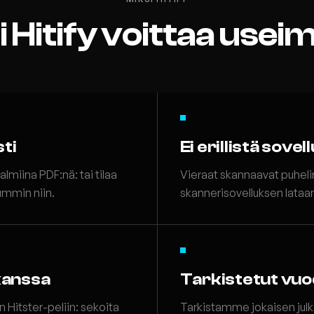
 Hitify voittaa usei
sti
Ei erillistä sovel
almiina PDF:nä: tai tilaa
Vieraat skannaavat puhelime
ummin niin.
skannerisovelluksen lataam
kanssa
Tarkistetut vuo
 Hitster-peliin: sekoita
Tarkistamme jokaisen julka