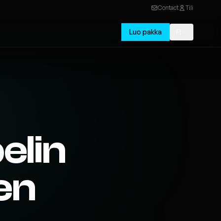
Contact
Tili
Luo pakka
FI
elin
nen