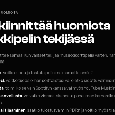
 HUOMIOTA
kiinnittää huomiota
kipelin tekijässä
ät tee samaa. Kun valitset tekijää musiikkikorttipeliä varten, n
liä:
s
. voitko luoda ja testata pelin maksamatta ensin?
si
. voitko tuoda oman soittolistasi vai oletko sidottu valmiisiin
ta
. toimiiko se vain Spotifyn kanssa vai myös YouTube Musicin
 sovellusta
. voivatko vieraasi skannata puhelimen kameralla 
s?
ai tilaaminen
. saatko tulostusvalmiin PDF:n ja voitko myös til