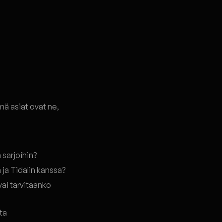
ämä asiat ovat ne,
 sarjoihin?
 ja Tidalin kanssa?
vai tarvitaanko
ata