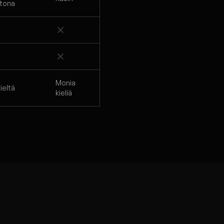
tona
Monia
kieltä
kieliä