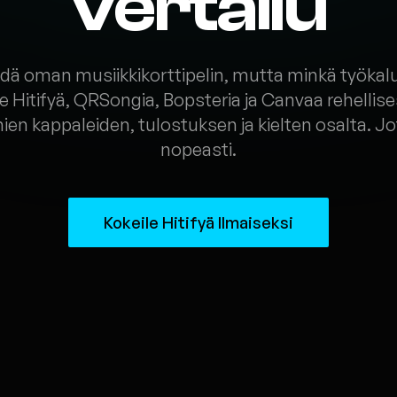
vertailu
dä oman musiikkikorttipelin, mutta minkä työkalu
 Hitifyä, QRSongia, Bopsteria ja Canvaa rehellises
ien kappaleiden, tulostuksen ja kielten osalta. Jot
nopeasti.
Kokeile Hitifyä Ilmaiseksi