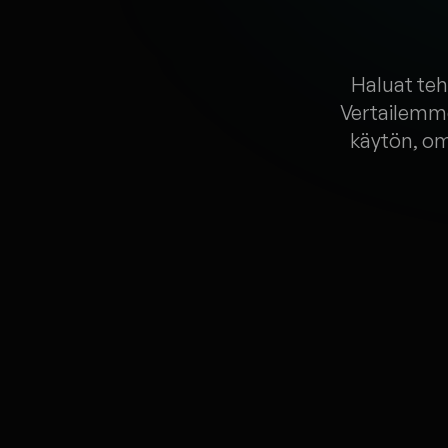
Haluat teh
Vertailemme
käytön, om