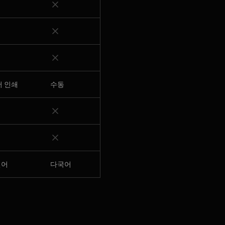
 인쇄
수동
언어
다국어