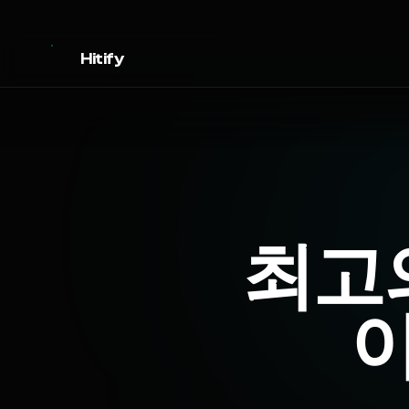
Hitify
최고의
이