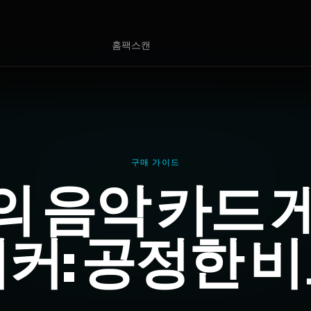
홈
팩
스캔
구매 가이드
 음악 카드 
커: 공정한 