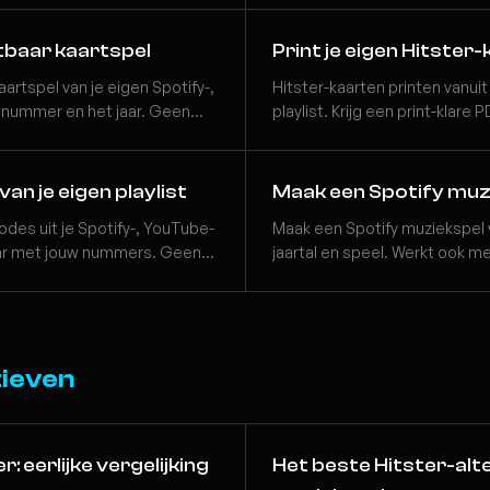
kaarten.
tbaar kaartspel
Print je eigen Hitster
artspel van je eigen Spotify-,
Hitster-kaarten printen vanuit 
t nummer en het jaar. Geen
playlist. Krijg een print-klare
tis tot 100 kaarten.
thuis of bestel professioneel
n je eigen playlist
Maak een Spotify muzie
des uit je Spotify-, YouTube-
Maak een Spotify muziekspel va
 maar met jouw nummers. Geen
jaartal en speel. Werkt ook m
app nodig, gratis tot 100 kaar
tieven
 eerlijke vergelijking
Het beste Hitster-alte