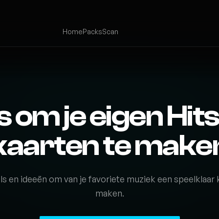
Home
Packs
Scan
s om je eigen Hit
kaarten te make
ls en ideeën om van je favoriete muziek een speelklaar 
maken.