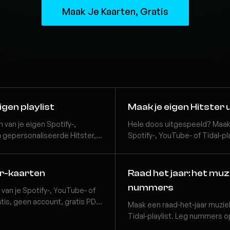
Maak Je Kaarten, Gratis
igen playlist
Maak je eigen Hitster 
 van je eigen Spotify-,
Hele doos uitgespeeld? Maak j
n gepersonaliseerde Hitster,
Spotify-, YouTube- of Tidal-p
als PDF. Geen Canva-
QR-codes die direct afspelen,
ot 100 kaarten.
Gratis tot 100 kaarten.
er-kaarten
Raad het jaar: het muz
nummers
 van je Spotify-, YouTube- of
atis, geen account, gratis PDF.
Maak een raad-het-jaar muziek
Tidal-playlist. Leg nummers o
Gecontroleerde jaartallen, ge