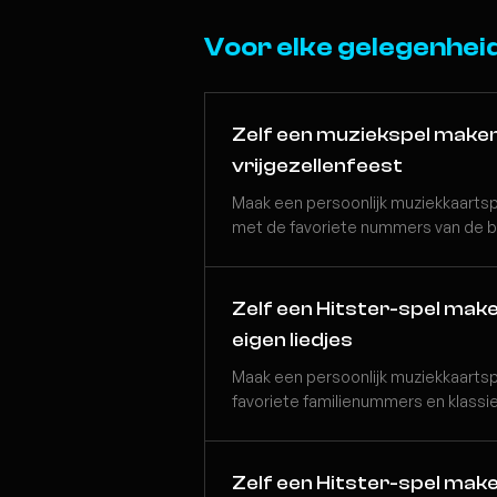
Voor elke gelegenhei
Zelf een muziekspel maken
vrijgezellenfeest
Maak een persoonlijk muziekkaartspe
met de favoriete nummers van de bru
groep. Gratis te beginnen, thuis te 
Zelf een Hitster-spel maken
eigen liedjes
Maak een persoonlijk muziekkaartspe
favoriete familienummers en klassie
beginnen, thuis te printen of als g
bestellen.
Zelf een Hitster-spel mak