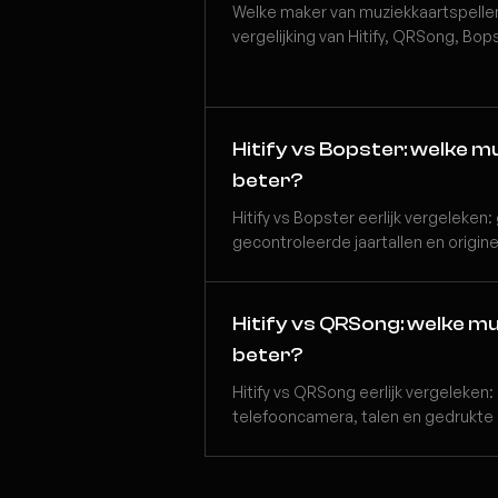
Welke maker van muziekkaartspellen 
vergelijking van Hitify, QRSong, Bop
nummers, printen en talen.
Hitify vs Bopster: welke 
beter?
Hitify vs Bopster eerlijk vergeleken
gecontroleerde jaartallen en originee
spelen en casten naar je tv. Zie wat b
Hitify vs QRSong: welke m
beter?
Hitify vs QRSong eerlijk vergeleken: 
telefooncamera, talen en gedrukte 
muziekkaarten-maker het beste bij j