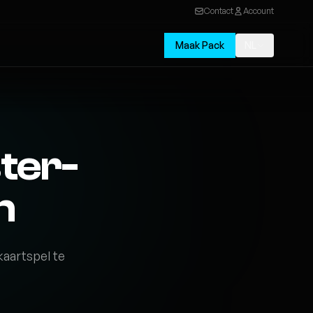
Contact
Account
Maak Pack
NL
ster-
n
kaartspel te