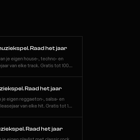
uziekspel. Raad het jaar
n je eigen house-, techno- en
jaar van elke track. Gratis tot 100
allen kloppen.
ziekspel. Raad het jaar
 je eigen reggaeton-, salsa- en
leasejaar van elke hit. Gratis tot 100
kloppen.
iekspel. Raad het jaar
e eigen playlist met classic rock,