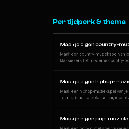
Per tijdperk & thema
Maak je eigen country-muzi
Maak een country-muziekspel van je 
klassiekers tot moderne country-po
Gratis tot 100 kaarten, geen app, ja
Maak je eigen hiphop-muzie
Maak een hiphop-muziekspel van je e
tot nu. Raad het releasejaar, ideaal
Gratis te beginnen, geen app nodig
Maak je eigen pop-muzieksp
Maak een pop-muziekspel van je eig