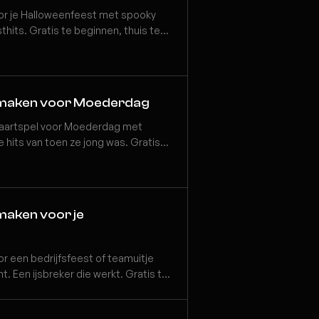
or je Halloweenfeest met spooky
sthits. Gratis te beginnen, thuis te
e bestellen. Geen app nodig.
l maken voor Moederdag
kaartspel voor Moederdag met
 hits van toen ze jong was. Gratis
of als gedrukte set te bestellen.
maken voor je
r een bedrijfsfeest of teamuitje
t. Een ijsbreker die werkt. Gratis te
ls set te bestellen.