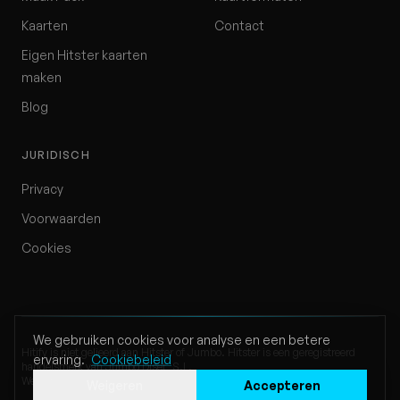
Kaarten
Contact
Eigen Hitster kaarten
maken
Blog
JURIDISCH
Privacy
Voorwaarden
Cookies
We gebruiken cookies voor analyse en een betere
Hitify is niet gelieerd aan Hitster of Jumbo. Hitster is een geregistreerd
ervaring.
Cookiebeleid
handelsmerk van Jumbo Diset, S.L.
Website door Klappe Development
Weigeren
Accepteren