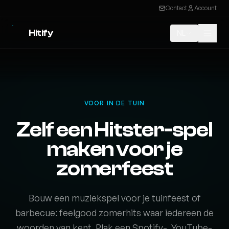
Contact
Account
Hitify
NL
VOOR IN DE TUIN
Zelf een Hitster-spel
maken voor je
zomerfeest
Bouw een muziekspel voor je tuinfeest of
barbecue: feelgood zomerhits waar iedereen de
woorden van kent. Plak een Spotify-, YouTube-