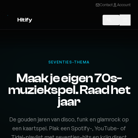
Contact
Account
Hitify
NL
SEVENTIES-THEMA
Maak je eigen 70s-
muziekspel. Raad het
jaar
De gouden jaren van disco, funk en glamrock op
een kaartspel. Plak een Spotify-, YouTube- of
Tidal-playlist met seventies-hits en krijg direct