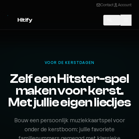
Contact
Account
Hitify
NL
VOOR DE KERSTDAGEN
Zelf een Hitster-spel
maken voor kerst.
Met jullie eigen liedjes
Bouw een persoonlijk muziekkaartspel voor
onder de kerstboom: jullie favoriete
familienummers gemengd met klassieke