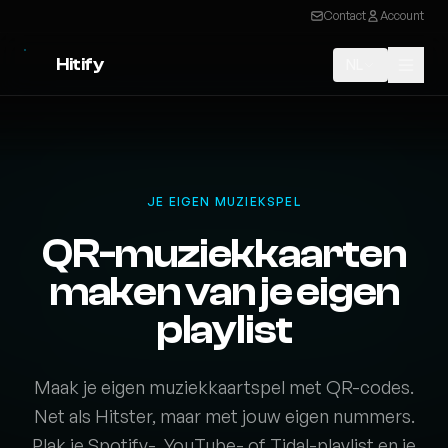
Contact
Account
Hitify
NL
JE EIGEN MUZIEKSPEL
QR-muziekkaarten
maken van je eigen
playlist
Maak je eigen muziekkaartspel met QR-codes.
Net als Hitster, maar met jouw eigen nummers.
Plak je Spotify-, YouTube- of Tidal-playlist en je