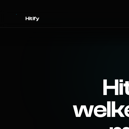
Hitify
Hi
welk