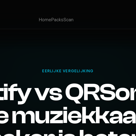
Home
Packs
Scan
EERLIJKE VERGELIJKING
tify vs QRSo
e muziekkaa