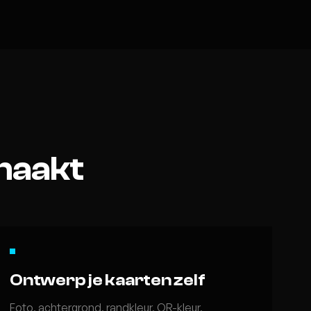
 maakt
Ontwerp je kaarten zelf
Foto, achtergrond, randkleur, QR-kleur,