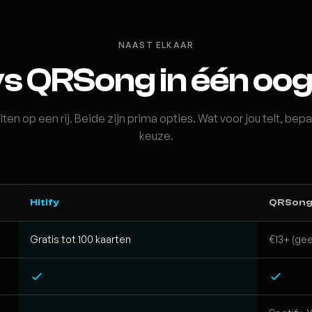
NAAST ELKAAR
 vs QRSong in één oo
iten op een rij. Beide zijn prima opties. Wat voor jou telt, bepa
keuze.
Hitify
QRSon
Gratis tot 100 kaarten
€13+ (gee