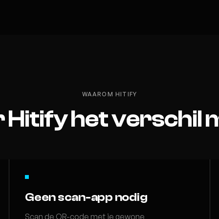
WAAROM HITIFY
Hitify het verschil
Geen scan-app nodig
Scan de QR-code met je gewone