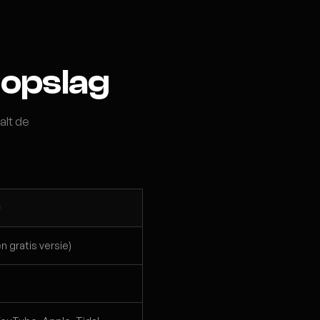
gopslag
alt de
g
n gratis versie)