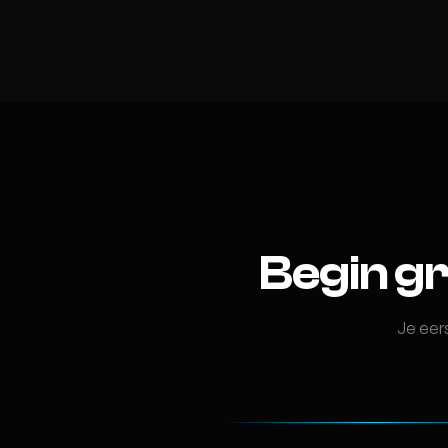
Begin gra
Je eers