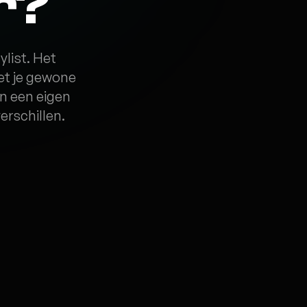
r?
list. Het
met je gewone
n een eigen
erschillen.