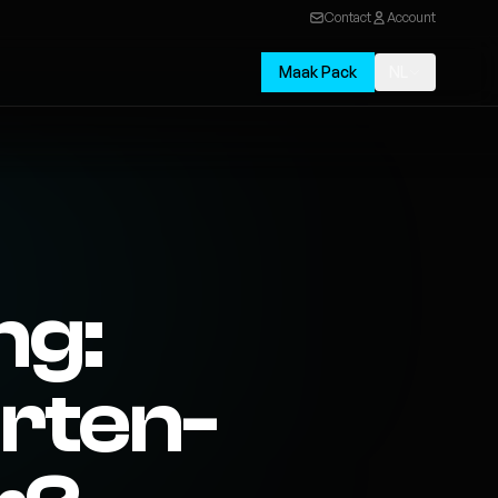
Contact
Account
Maak Pack
NL
ng:
rten-