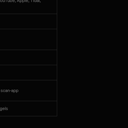
YouTube, Apple, Tidal,
n scan-app
ngels