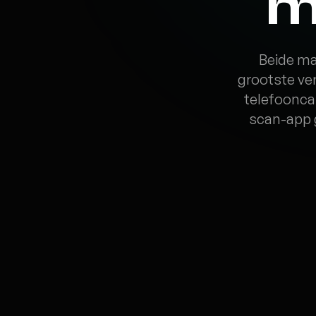
m
Beide ma
grootste ver
telefoonca
scan-app g