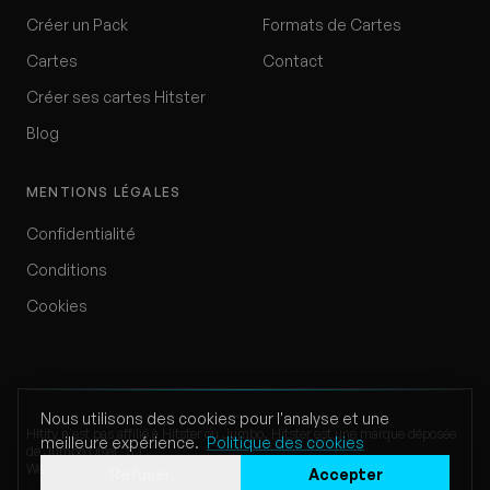
Créer un Pack
Formats de Cartes
Cartes
Contact
Créer ses cartes Hitster
Blog
MENTIONS LÉGALES
Confidentialité
Conditions
Cookies
Nous utilisons des cookies pour l'analyse et une
Hitify n'est pas affilié à Hitster ou Jumbo. Hitster est une marque déposée
meilleure expérience.
Politique des cookies
de Jumbo Diset, S.L.
Website by Klappe Development
Refuser
Accepter