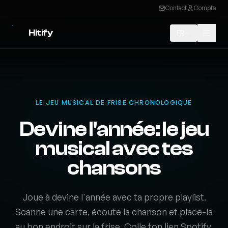
Contact
Compte
Hitify
FR
LE JEU MUSICAL DE FRISE CHRONOLOGIQUE
Devine l'année: le jeu
musical avec tes
chansons
Joue à devine l'année avec ta propre playlist.
Scanne une carte, écoute la chanson et place-la
au bon endroit sur la frise. Colle ton lien Spotify,