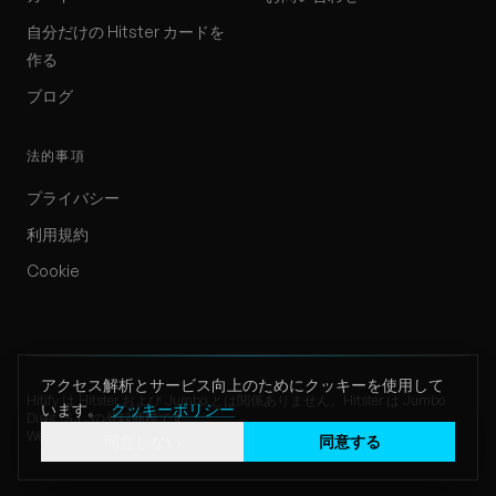
自分だけの Hitster カードを
作る
ブログ
法的事項
プライバシー
利用規約
Cookie
アクセス解析とサービス向上のためにクッキーを使用して
Hitify は Hitster および Jumbo とは関係ありません。Hitster は Jumbo
います。
クッキーポリシー
Diset, S.L. の登録商標です。
Website by Klappe Development
同意しない
同意する