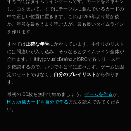
年号当てはタイムラインゲームです。カードをスキャン
し、曲を聴いて、すでにテーブルに並んでいるカードの
中で正しい位置に置きます。これは1985年より前か後
か。年号を最もうまく読む人が、最も長いタイムライン
を作ります。
すべては
正確な年号
にかかっています。手作りのリスト
には間違いが入り込み、そうなるとタイムライン全体が
崩れます。HitifyはMusicBrainzとISRCで各リリース年
を確認するので、いつでも公平に遊べます。ゲームは固
定のセットではなく、
自分のプレイリスト
から作りま
す。
最初の100枚を無料で始めましょう。
ゲームを作る
か、
Hitster風カードを自分で作る
方法を読んでみてくださ
い。