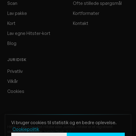
Scan
Ofte stillede spørgsmål
Lav pakke
Kortformater
Kort
Kontakt
Lav egne Hitster-kort
Blog
JURIDISK
Privatliv
Vilkår
Cookies
Vi bruger cookies til statistik og en bedre oplevelse.
Hitify er ikke tilknyttet Hitster eller Jumbo. Hitster er et registreret
Cookiepolitik
varemærke tilhørende Jumbo Diset, S.L.