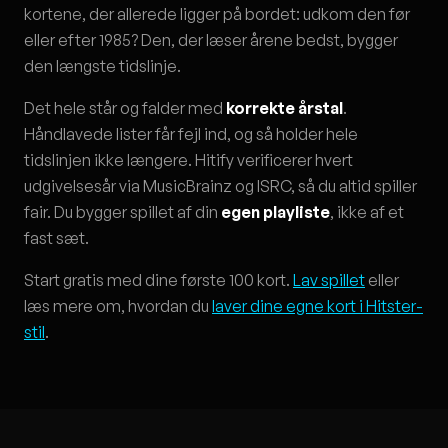
kortene, der allerede ligger på bordet: udkom den før
eller efter 1985? Den, der læser årene bedst, bygger
den længste tidslinje.
Det hele står og falder med
korrekte årstal
.
Håndlavede lister får fejl ind, og så holder hele
tidslinjen ikke længere. Hitify verificerer hvert
udgivelsesår via MusicBrainz og ISRC, så du altid spiller
fair. Du bygger spillet af din
egen playliste
, ikke af et
fast sæt.
Start gratis med dine første 100 kort.
Lav spillet
eller
læs mere om, hvordan du
laver dine egne kort i Hitster-
stil
.