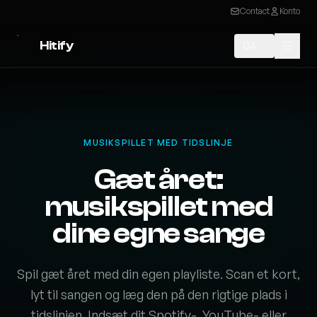
Contact
Konto
Hitify
DA
MUSIKSPILLET MED TIDSLINJE
Gæt året:
musikspillet med
dine egne sange
Spil gæt året med din egen playliste. Scan et kort,
lyt til sangen og læg den på den rigtige plads i
tidslinjen. Indsæt dit Spotify-, YouTube- eller