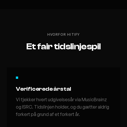
HVORFOR HITIFY
Et fair tidslinjespil
Verificerede årstal
Vi tjekker hvert udgivelsesår via MusicBrainz
og ISRC. Tidslinjen holder, og du gætter aldrig
forkert på grund af et forkert år.