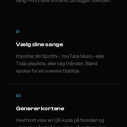
sang? Hitify laver kortene, du bygger tidslinjen.
01
Vælg dine sange
Importer din Spotify-, YouTube Music- eller
Tidal-playliste, eller søg i hånden. Bland
epoker for en sværere tidslinje.
02
Generer kortene
Hvert kort viser en QR-kode på forsiden og