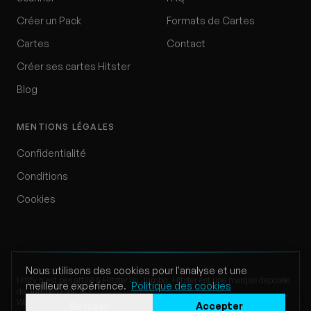
Créer un Pack
Formats de Cartes
Cartes
Contact
Créer ses cartes Hitster
Blog
MENTIONS LÉGALES
Confidentialité
Conditions
Cookies
Nous utilisons des cookies pour l'analyse et une
Hitify n'est pas affilié à Hitster ou Jumbo. Hitster est une marque déposée
meilleure expérience.
Politique des cookies
de Jumbo Diset, S.L.
Website by Klappe Development
Refuser
Accepter