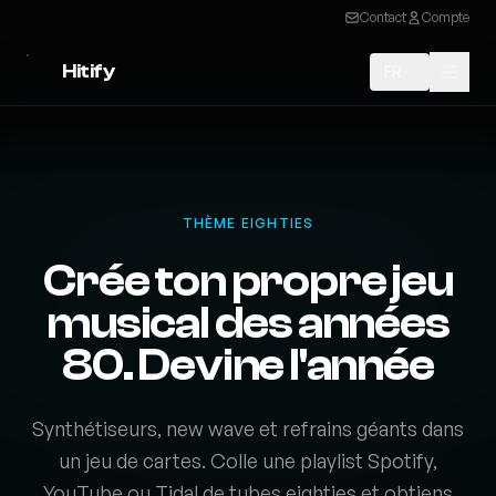
Contact
Compte
Hitify
FR
THÈME EIGHTIES
Crée ton propre jeu
musical des années
80. Devine l'année
Synthétiseurs, new wave et refrains géants dans
un jeu de cartes. Colle une playlist Spotify,
YouTube ou Tidal de tubes eighties et obtiens