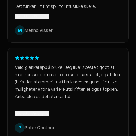
Det funker! Et fint spill for musikkelskere.
Oversatt · Vis original
M
Menno Visser
Veldig enkel app å bruke. Jeg liker spesielt godt at
man kan sende inn en rettelse for arstallet, og at den
(hvis den stemmer) tas i bruk med en gang. De ulike
mulighetene for a variere utskriften er ogsa toppen.
Anbefales pa det sterkeste!
Oversatt · Vis original
P
Peter Centera