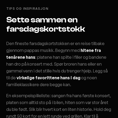
TIPS OG INSPIRASJON
Sette sammen en
farsdagskortstokk
Den fineste farsdagskortstokken er en reise tilbake
gjennom pappas musikk. Begynn med
hitene fra
tenårene hans
: platene han spilte i filler og bandene
han dro på konsert med. Spør broren hans eller en
gammel venn i det stille hvis du trenger hjelp. Legg så
til de
virkelige favorittene hans i dag
og noen
familieklassikere dere begge kan.
En eksempelspilleliste: sangen fra hans første konsert,
platen som alltid sto på i bilen, hiten som var stor året
du ble født. Slik blir hvert kort en liten historie. Hold deg
rundt 50 kort for en lett runde ved grillen. Klar til å