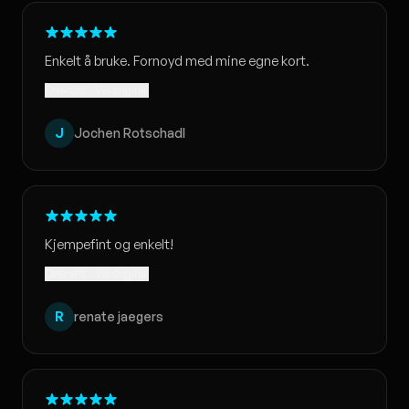
Enkelt å bruke. Fornoyd med mine egne kort.
Oversatt · Vis original
J
Jochen Rotschadl
Kjempefint og enkelt!
Oversatt · Vis original
R
renate jaegers