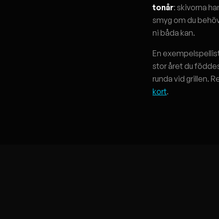
tonår
: skivorna ha
smyg om du behöver
ni båda kan.
En exempelspellista
stor året du föddes.
runda vid grillen. 
kort
.