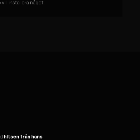
ill installera något.
ed
hitsen från hans