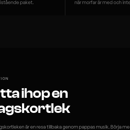
 fristående paket.
när morfar är med och inte v
TION
tta ihop en
agskortlek
gskortleken är en resa tillbaka genom pappas musik. Börja m