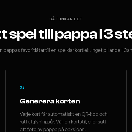
SÅ FUNKAR DET
t spel till pappa i 3 s
n pappas favoritlåtar till en spelklar kortlek. Inget pillande i Ca
02
Generera korten
Varje kort får automatiskt en QR-kod och
rätt utgivningsår. Välj en kortstil, eller sätt
ett foto av pappa på baksidan.