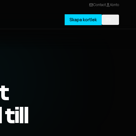
Contact
Konto
Skapa kortlek
SV
t
ill