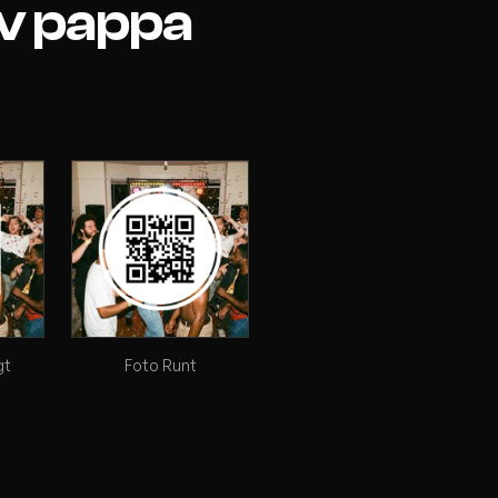
av pappa
gt
Foto Runt