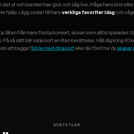
n slet ut och banden han gick och såg live. Fråga hans bror elle
 hjälp. Lägg sedan till hans
verkliga favoriter idag
och någr
: låten från hans första konsert, skivan som alltid spelades i 
 På så sätt blir varje kort en liten berättelse. Håll dig kring 50 
Redo att bygga?
Börja med dina kort
eller läs först hur du
skapar 
KORTSTILAR