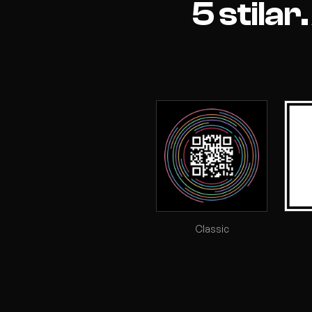
5 stila
Classic