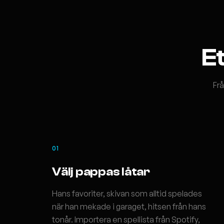
Et
Frå
01
Välj pappas låtar
Hans favoriter, skivan som alltid spelades
när han mekade i garaget, hitsen från hans
tonår. Importera en spellista från Spotify,