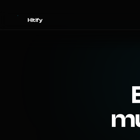
Hitify
mu