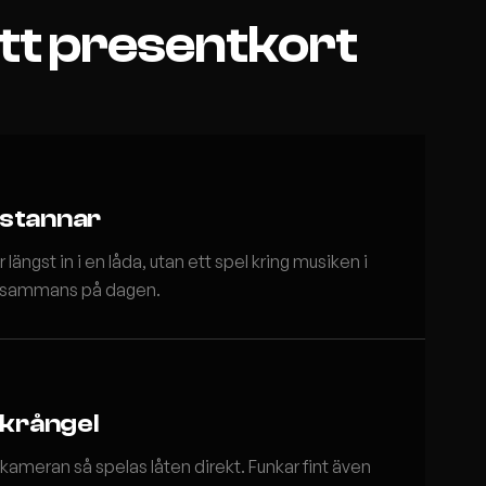
ett presentkort
 stannar
ngst in i en låda, utan ett spel kring musiken i
tillsammans på dagen.
 krångel
ameran så spelas låten direkt. Funkar fint även