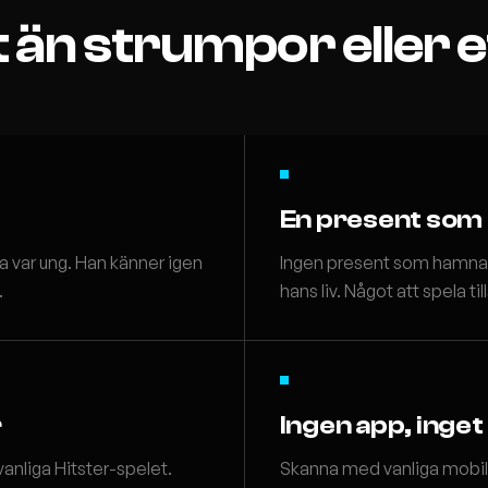
 än strumpor eller 
En present som
a var ung. Han känner igen
Ingen present som hamnar lä
.
hans liv. Något att spela 
r
Ingen app, inget
anliga Hitster-spelet.
Skanna med vanliga mobilk