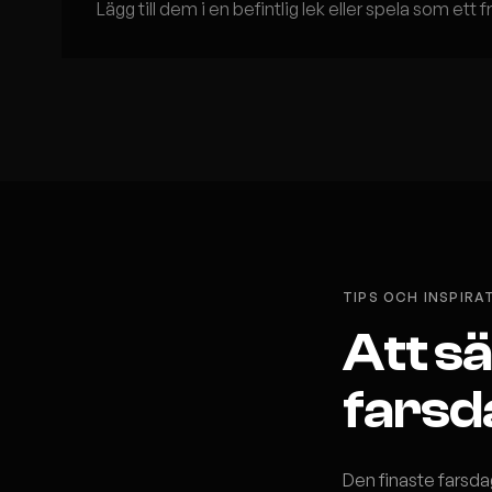
Lägg till dem i en befintlig lek eller spela som ett
TIPS OCH INSPIRA
Att sä
farsd
Den finaste farsda