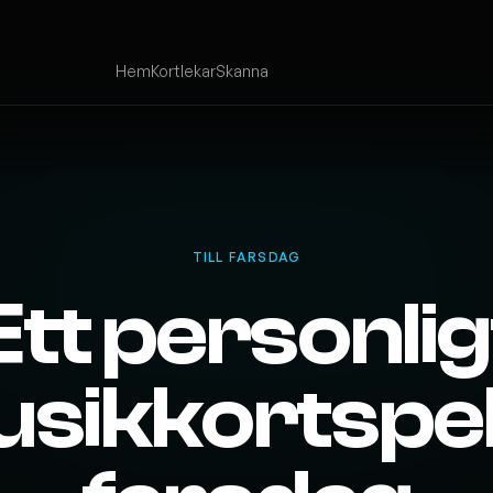
Hem
Kortlekar
Skanna
TILL FARSDAG
Ett personlig
sikkortspel t