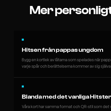
Mer personligt
Hitsen från pappas ungdom
Bygg en kortlek av låtarna som spelades när papp
varje spår och berättelserna kommer av sig själva
Blanda med det vanliga Hitste
Våra kort har samma format och QR-stil som det v