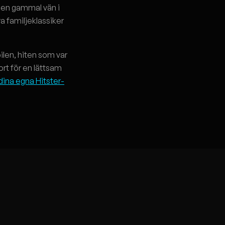
r en gammal vän i
a familjeklassiker
bilen, hiten som var
kort för en lättsam
dina egna Hitster-