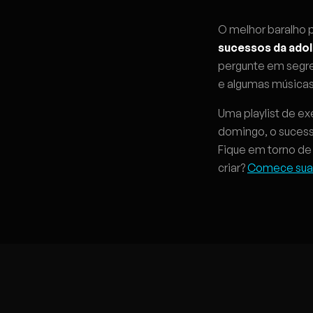
O melhor baralho 
sucessos da adol
pergunte em segre
e algumas músicas
Uma playlist de e
domingo, o sucess
Fique em torno de 
criar?
Comece suas