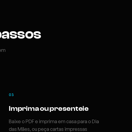
passos
Sem
03
Imprima ou presenteie
Baixe o PDF e imprima em casa para o Dia
das Mães, ou peça cartas impressas