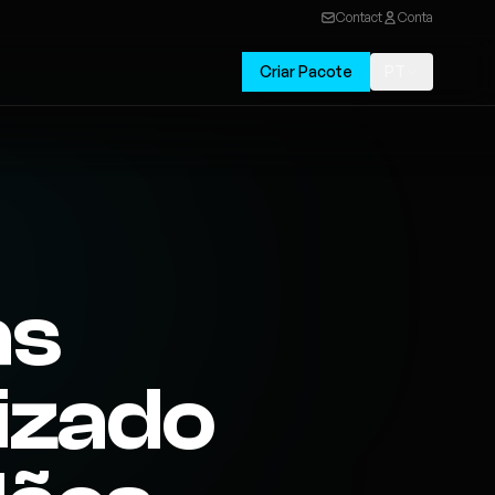
Contact
Conta
Criar Pacote
PT
as
izado