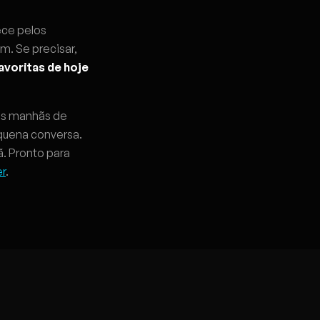
ece pelos
m. Se precisar,
avoritas de hoje
nas manhãs de
quena conversa.
ã. Pronto para
er
.