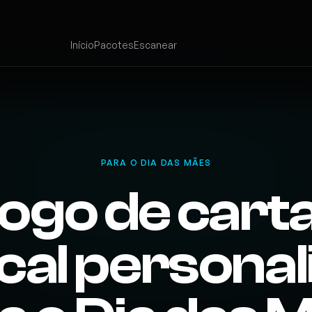
Início
Pacotes
Escanear
PARA O DIA DAS MÃES
ogo de cart
cal personal