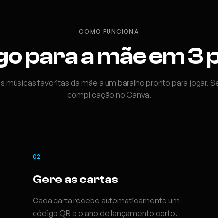
COMO FUNCIONA
go para a mãe em 3 
s músicas favoritas da mãe a um baralho pronto para jogar. 
complicação no Canva.
02
Gere as cartas
Cada carta recebe automaticamente um
código QR e o ano de lançamento certo.