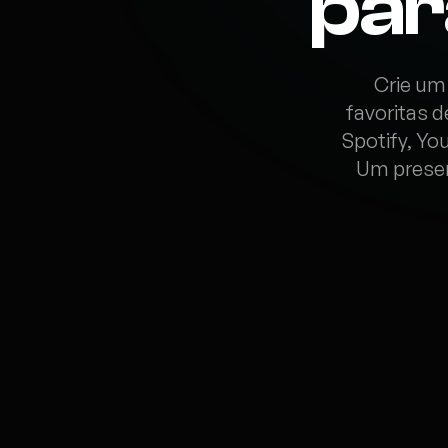
par
Crie um
favoritas 
Spotify, Yo
Um presen