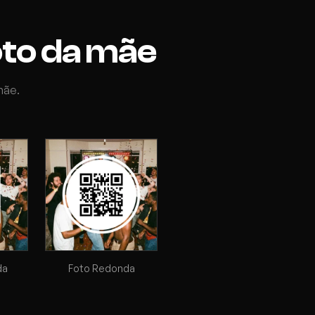
oto da mãe
mãe.
da
Foto Redonda