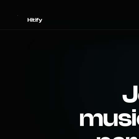
Hitify
J
musi