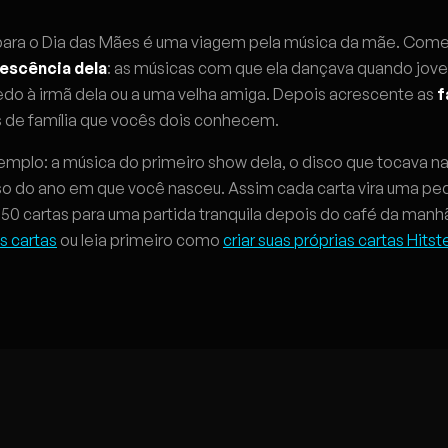
para o Dia das Mães é uma viagem pela música da mãe. Com
escência dela
: as músicas com que ela dançava quando jove
do à irmã dela ou a uma velha amiga. Depois acrescente as
f
 de família que vocês dois conhecem.
xemplo: a música do primeiro show dela, o disco que tocava 
o do ano em que você nasceu. Assim cada carta vira uma pe
50 cartas para uma partida tranquila depois do café da manh
 cartas
ou leia primeiro como
criar suas próprias cartas Hitst