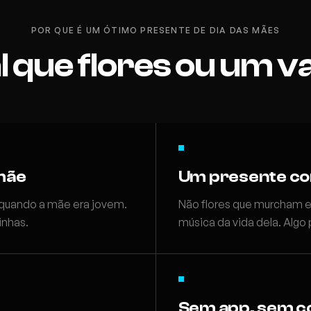
POR QUE É UM ÓTIMO PRESENTE DE DIA DAS MÃES
l que flores ou um v
mãe
Um presente c
quando a mãe era jovem.
Não flores que murcham 
inhas.
música da vida dela. Algo 
Sem app, sem c