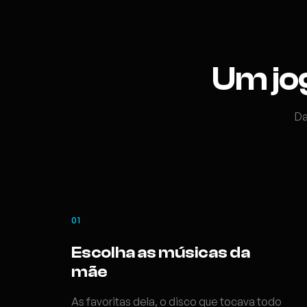
Um jo
Da
01
Escolha as músicas da
mãe
As favoritas dela, o disco que tocava todo