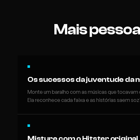
Mais pessoa
Os sucessos da juventude da 
Monte um baralho com as músicas que tocavam 
Ela reconhece cada faixa e as histórias saem soz
Misture com o Hitster original