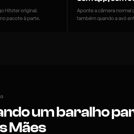
Hitster original.
Aponte a câmera normal do
mo pacote à parte.
também quando a avó entra
ÃO
ndo um baralho par
as Mães