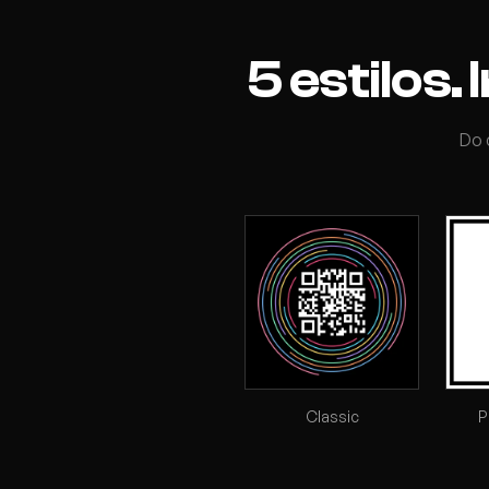
5 estilos
Do 
Classic
P