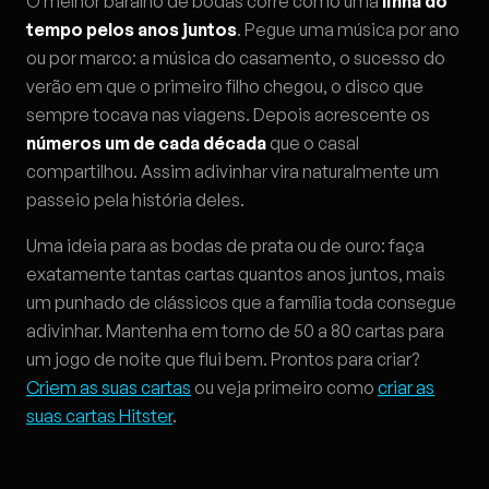
O melhor baralho de bodas corre como uma
linha do
tempo pelos anos juntos
. Pegue uma música por ano
ou por marco: a música do casamento, o sucesso do
verão em que o primeiro filho chegou, o disco que
sempre tocava nas viagens. Depois acrescente os
números um de cada década
que o casal
compartilhou. Assim adivinhar vira naturalmente um
passeio pela história deles.
Uma ideia para as bodas de prata ou de ouro: faça
exatamente tantas cartas quantos anos juntos, mais
um punhado de clássicos que a família toda consegue
adivinhar. Mantenha em torno de 50 a 80 cartas para
um jogo de noite que flui bem. Prontos para criar?
Criem as suas cartas
ou veja primeiro como
criar as
suas cartas Hitster
.