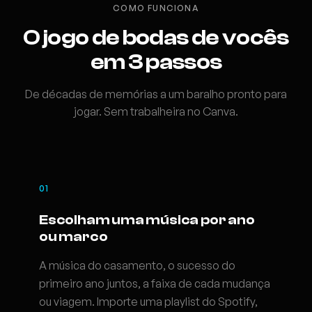
COMO FUNCIONA
O jogo de bodas de vocês
em 3 passos
De décadas de memórias a um baralho pronto para
jogar. Sem trabalheira no Canva.
01
Escolham uma música por ano
ou marco
A música do casamento, o sucesso do
primeiro ano juntos, a faixa de cada mudança
ou viagem. Importe uma playlist do Spotify,