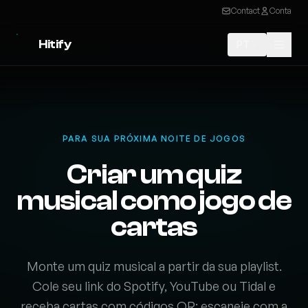
Contact
Conta
Hitify
PT
PARA SUA PRÓXIMA NOITE DE JOGOS
Criar um quiz
musical como jogo de
cartas
Monte um quiz musical a partir da sua playlist.
Cole seu link do Spotify, YouTube ou Tidal e
receba cartas com códigos QR: escaneie com a