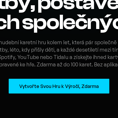
tby, postave
ch společnýc
udební karetní hru kolem let, která pár společně p
by, léto, kdy přišly děti, a každé desetiletí mezi t
 Spotify, YouTube nebo Tidalu a získejte ihned kar
ipravené ke hře. Zdarma až do 100 karet. Bez aplika
Vytvořte Svou Hru k Výročí, Zdarma