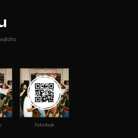
ru
ujícího
c
Foto Kruh