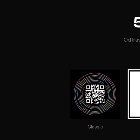
5
Od kla
Classic