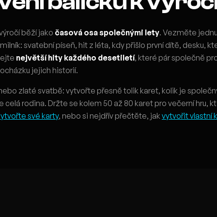
ení balíčku k výroč
výročí běží jako
časová osa společnými lety
. Vezměte jednu
lník: svatební píseň, hit z léta, kdy přišlo první dítě, desku, kt
dejte
největší hity každého desetiletí
, které pár společně pro
cházku jejich historií.
ebo zlaté svatbě: vytvořte přesně tolik karet, kolik je společný
e celá rodina. Držte se kolem 50 až 80 karet pro večerní hru, k
ytvořte své karty
, nebo si nejdřív přečtěte, jak
vytvořit vlastní 