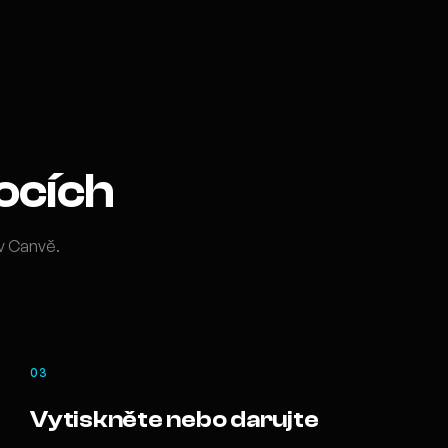
rocích
v Canvě.
03
Vytiskněte nebo darujte