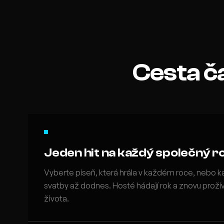
Cesta č
Jeden hit na každý společný r
Vyberte píseň, která hrála v každém roce, nebo k
svatby až dodnes. Hosté hádají rok a znovu proží
života.