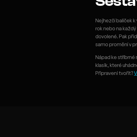
Sestav
Nejhezčí balíček k 
rok nebo na každý mi
dovolené. Pak při
samo promění v pro
Nápad ke stříbrné n
klasik, které uhádn
Připraveni tvořit?
V