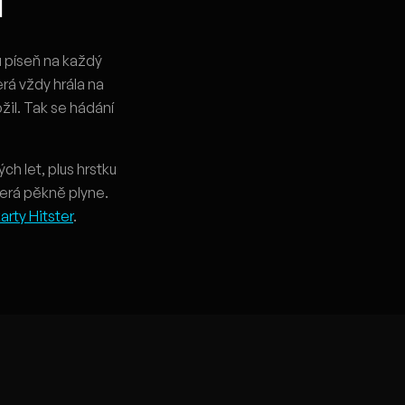
í
 píseň na každý
erá vždy hrála na
žil. Tak se hádání
ch let, plus hrstku
terá pěkně plyne.
karty Hitster
.