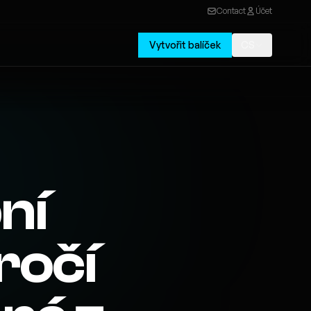
Contact
Účet
Vytvořit balíček
CS
ní
ročí