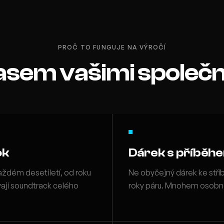
PROČ TO FUNGUJE NA VÝROČÍ
asem vašimi společn
ok
Dárek s příběh
aždém desetiletí, od roku
Ne obyčejný dárek ke stříb
vají soundtrack celého
roky páru. Mnohem osobněj