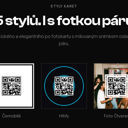
STYLY KARET
 stylů. I s fotkou pá
sického a elegantního po fotokartu s milovaným snímkem oslav
páru.
Černobílé
Hitify
Foto Čtvere