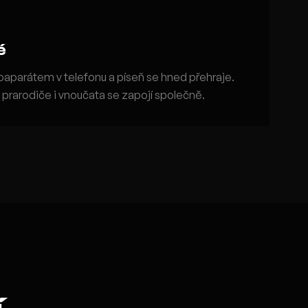
é
aparátem v telefonu a píseň se hned přehraje.
: prarodiče i vnoučata se zapojí společně.