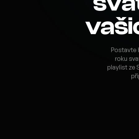
sva
vaši
Postavte h
roku svat
playlist ze
př