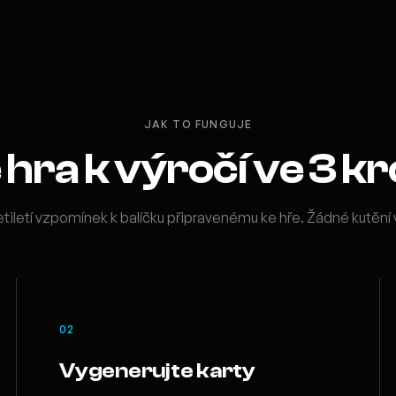
JAK TO FUNGUJE
hra k výročí ve 3 k
tiletí vzpomínek k balíčku připravenému ke hře. Žádné kutění 
02
Vygenerujte karty