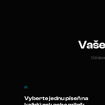
Vaše 
Od dese
01
Vyberte jednu píseň na
každý rok nebo milník