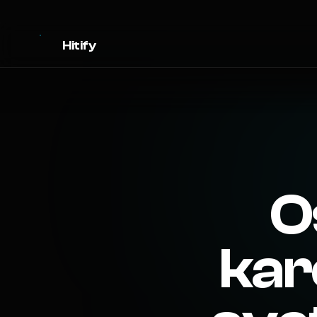
Hitify
O
kar