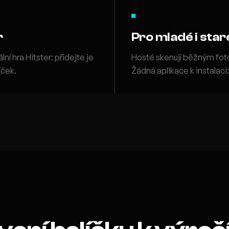
r
Pro mladé i star
ní hra Hitster: přidejte je
Hosté skenují běžným foto
íček.
Žádná aplikace k instalaci