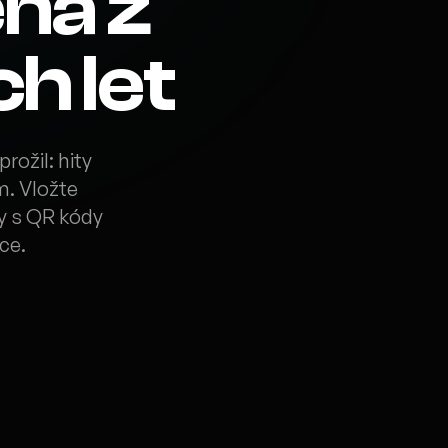
ná z
h let
rožil: hity
ím. Vložte
ty s QR kódy
ce.