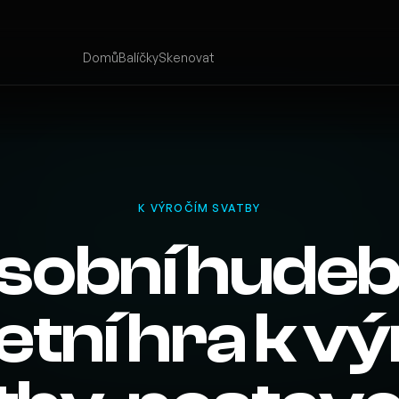
Domů
Balíčky
Skenovat
K VÝROČÍM SVATBY
sobní hudeb
etní hra k vý