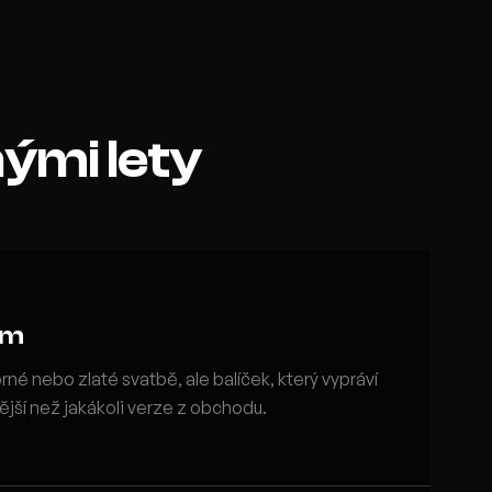
ými lety
em
rné nebo zlaté svatbě, ale balíček, který vypráví
ší než jakákoli verze z obchodu.