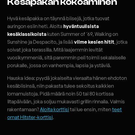
Kesäpakan kokoaminen
Hyvä kesäpakka on täynnä biisejä, jotka tuovat
auringon esiin heti. Aloita
hyväntuulisista
kesäklassikoista
kuten Summer of '69, Walking on
Sunshine ja Despacito, ja lisää
viime kesien hitit
, jotka
soivat joka terassilla. Mitä laajemmin levität
vuosikymmeniä, sitä paremmin peli toimii sekalaiselle
porukalle, jossa on vanhempia, lapsia ja ystäviä.
Hauska idea: pyydä jokaiselta vieraalta hänen ehdoton
kesäbiisinsä, niin pakasta tulee sekoitus kaikkien
lomamuistoja. Pidä määrä noin 50 tai 80 kortissa
iltapäivään, joka soljuu mukavasti grillin rinnalla. Valmis
rakentamaan?
Aloita korttisi
tai lue ensin, miten
teet
omat Hitster-korttisi
.