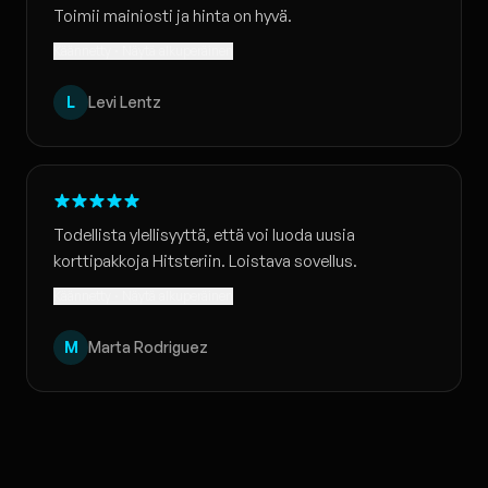
Toimii mainiosti ja hinta on hyvä.
Käännetty · Näytä alkuperäinen
L
Levi Lentz
Todellista ylellisyyttä, että voi luoda uusia
korttipakkoja Hitsteriin. Loistava sovellus.
Käännetty · Näytä alkuperäinen
M
Marta Rodriguez