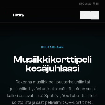
Contact
Tili
Hitify
FI
PUUTARHAAN
Musiikkikorttipeli
kesäjuhlaasi
Rakenna musiikkipeli puutarhajuhliin tai
grillijuhliin: hyväntuuliset kesähitit, joiden sanat
kaikki osaavat. Liitä Spotify-, YouTube- tai Tidal-
soittolista ja saat pelivalmiit QR-kortit heti.