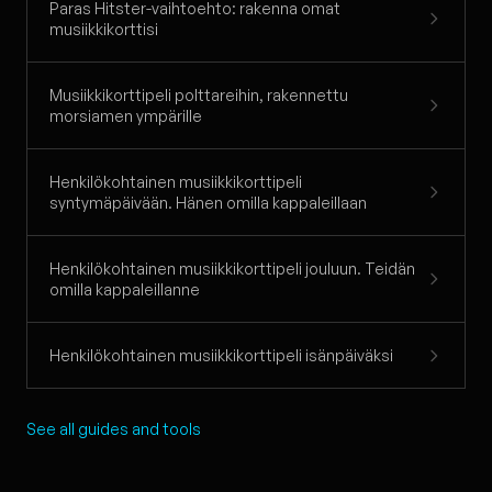
Paras Hitster-vaihtoehto: rakenna omat
musiikkikorttisi
Musiikkikorttipeli polttareihin, rakennettu
morsiamen ympärille
Henkilökohtainen musiikkikorttipeli
syntymäpäivään. Hänen omilla kappaleillaan
Henkilökohtainen musiikkikorttipeli jouluun. Teidän
omilla kappaleillanne
Henkilökohtainen musiikkikorttipeli isänpäiväksi
See all guides and tools