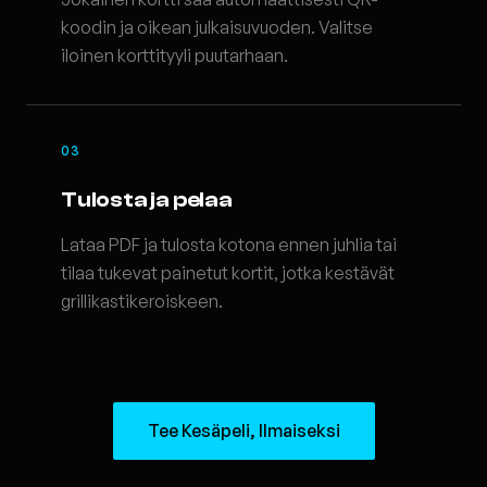
koodin ja oikean julkaisuvuoden. Valitse
iloinen korttityyli puutarhaan.
03
Tulosta ja pelaa
Lataa PDF ja tulosta kotona ennen juhlia tai
tilaa tukevat painetut kortit, jotka kestävät
grillikastikeroiskeen.
Tee Kesäpeli, Ilmaiseksi