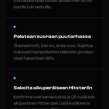
sitä hauskempaa vuoden arvaaminen on niin
nuorille kuin vanhoille.
Pelataan suoraan puutarhassa
Skannaa kortti, biisi soi, arvaa vuosi. Sujahtaa
mukavasti hampurilaisten kääntelyn ja toisen
oluen hakemisen väliin.
Sekoita alkuperäiseen Hitsteriin
Korttimme ovat samaa kokoa ja QR-tyyliä kuin
alkuperäinen Hitster-peli. Lisää kesäkierros