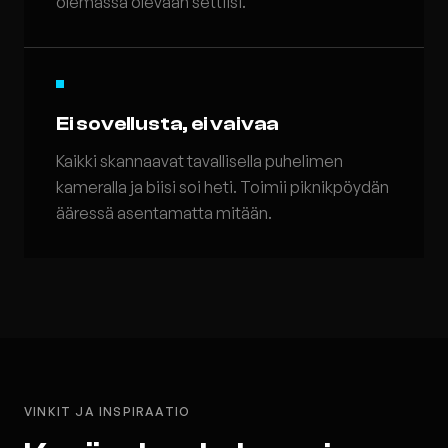
olemassa olevaan settiisi.
Ei sovellusta, ei vaivaa
Kaikki skannaavat tavallisella puhelimen
kameralla ja biisi soi heti. Toimii piknikpöydän
ääressä asentamatta mitään.
VINKIT JA INSPIRAATIO