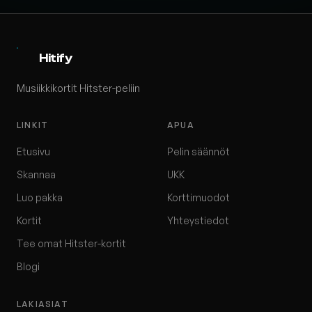
Hitify
Musiikkikortit Hitster-peliin
LINKIT
APUA
Etusivu
Pelin säännöt
Skannaa
UKK
Luo pakka
Korttimuodot
Kortit
Yhteystiedot
Tee omat Hitster-kortit
Blogi
LAKIASIAT