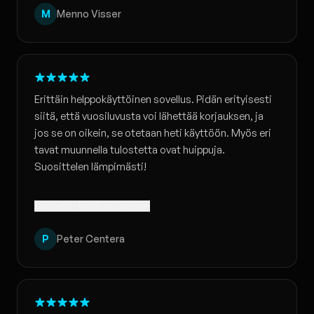
M
Menno Visser
Erittäin helppokäyttöinen sovellus. Pidän erityisesti
siitä, että vuosiluvusta voi lähettää korjauksen, ja
jos se on oikein, se otetaan heti käyttöön. Myös eri
tavat muunnella tulostetta ovat huippuja.
Suosittelen lämpimästi!
Käännetty · Näytä alkuperäinen
P
Peter Centera