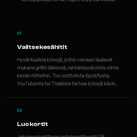
01
Valitse kesähitit
Hyväntuulisia biisejä, joihin vieraasi laulavat
mukana grillin ääressä, rantaklassikoista viime
kesän hitteihin. Tuo soittolista Spotifysta,
YouTubesta tai Tidalista tai hae biisejä käsin.
02
Luo kortit
Jokainen kortti saa automaattisesti QR-