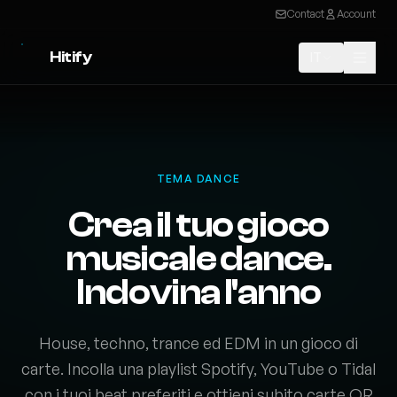
Contact
Account
Hitify
IT
TEMA DANCE
Crea il tuo gioco
musicale dance.
Indovina l'anno
House, techno, trance ed EDM in un gioco di
carte. Incolla una playlist Spotify, YouTube o Tidal
con i tuoi beat preferiti e ottieni subito carte QR