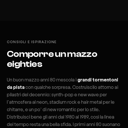
CONSIGLI E ISPIRAZIONE
Comporre un mazzo
eighties
Un buon mazzo anni 80 mescola i
grandi tormentoni
da pista
con qualche sorpresa. Costruiscilo attorno ai
pilastri del decennio: synth-pop e new wave per
l'atmosfera al neon, stadium rock e hair metal per le
chitarre, e un po' di new romantic per lo stile.
Distribuisci bene gli anni dal 1980 al 1989, così la linea
del tempo resta una bella sfida. I primi anni 80 suonano