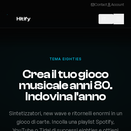
Contact
Account
Hitify
IT
TEMA EIGHTIES
Crea il tuo gioco
musicale anni 80.
Indovina l'anno
Sintetizzatori, new wave e ritornelli enormi in un
gioco di carte. Incolla una playlist Spotify,
YouTube o Tidal di successi eighties e ottieni