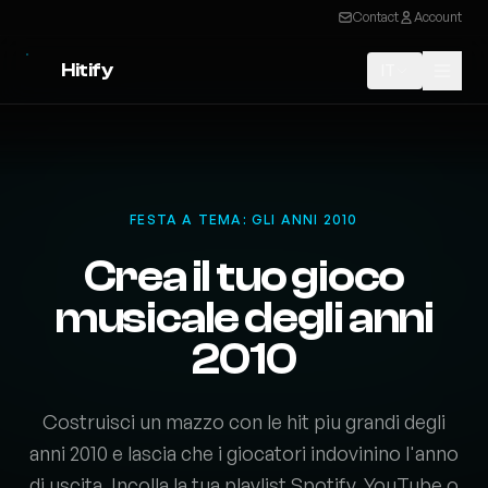
Contact
Account
Hitify
IT
FESTA A TEMA: GLI ANNI 2010
Crea il tuo gioco
musicale degli anni
2010
Costruisci un mazzo con le hit piu grandi degli
anni 2010 e lascia che i giocatori indovinino l'anno
di uscita. Incolla la tua playlist Spotify, YouTube o