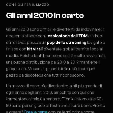
CONSIGLI PER IL MAZZO
Gli anni 2010 in carte
Gli anni 2010 sono difficili e divertenti da indovinare: il
decennio si apre con l'
esplosione dell'EDM
e i drop
da festival, passa a un
pop dello streaming
levigato e
finisce con
hit virali
diventate globali tramite i social
media. Poiche tanti brani sono usciti molto ravvicinati,
una buona distribuzione dal 2010 al 2019 mantiene il
gioco teso. Mescola i giganti della radio con quel
pezzo da discoteca che tutti riconoscono.
Un mazzo di esempio divertente: la hit piu grande di
ogni anno degli anni 2010, arricchita con qualche
tormentone virale da cantare. Tienilo intorno alle 50-
80 carte per un gioco di festa che scorre bene. Pronto
a creare?
Crea le carte
oppure leggi prima come