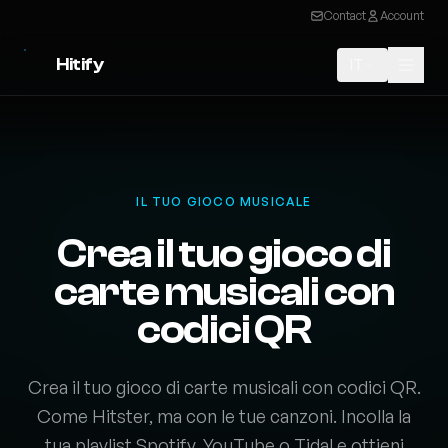
Contact
Account
Hitify
IT
IL TUO GIOCO MUSICALE
Crea il tuo gioco di
carte musicali con
codici QR
Crea il tuo gioco di carte musicali con codici QR.
Come Hitster, ma con le tue canzoni. Incolla la
tua playlist Spotify, YouTube o Tidal e ottieni