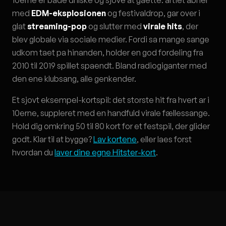
10erne er bade drilske og sjove at gaette: artiet abner
med
EDM-eksplosionen
og festivaldrop, gar over i
glat
streaming-pop
og slutter med
virale hits
, der
blev globale via sociale medier. Fordi sa mange sange
udkom taet pa hinanden, holder en god fordeling fra
2010 til 2019 spillet spaendt. Bland radiogiganter med
den ene klubsang, alle genkender.
Et sjovt eksempel-kortspil: det storste hit fra hvert ar i
10erne, suppleret med en handfuld virale fællessange.
Hold dig omkring 50 til 80 kort for et festspil, der glider
godt. Klar til at bygge?
Lav kortene
, eller laes forst
hvordan du
laver dine egne Hitster-kort
.