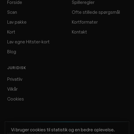
Forside
Spilleregler
Scan
Ofte stillede spørgsmål
Lav pakke
Kortformater
Kort
Kontakt
Lav egne Hitster-kort
Blog
JURIDISK
Privatliv
Vilkår
Cookies
Vi bruger cookies til statistik og en bedre oplevelse.
Hitify er ikke tilknyttet Hitster eller Jumbo. Hitster er et registreret