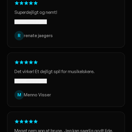
Superdejligt og nemt!
Oversat · Vis original
R
renate jaegers
Det virker! Et dejligt spil for musikelskere.
Oversat · Vis original
M
Menno Visser
Meget nem app at bruge. Jeg kan saerlig godt lide,