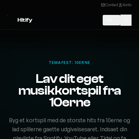
Contact
Konto
Hitify
DA
TEMAFEST: 10ERNE
Lav dit eget
musikkortspil fra
10erne
Byg et kortspil med de storste hits fra 10erne og
lad spillerne gaette udgivelsesaret. Indsaet din
playliste fra Spotify, YouTube eller Tidal og fa