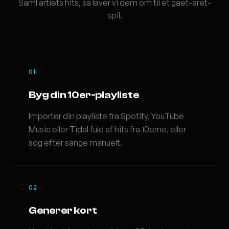
Saml artiets hits, sa laver vi dem om til et gaet-aret-
spil.
01
Byg din 10er-playliste
Importer din playliste fra Spotify, YouTube
Music eller Tidal fuld af hits fra 10erne, eller
sog efter sange manuelt.
02
Generer kort