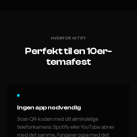
HVORFOR HITIFY
Perfekt til en 10er-
temafest
Ingen app nodvendig
Scan QR-koden med dit almindelige
telefonkamera: Spotify eller YouTube abner
med det samme. Fungerer ogsa med det