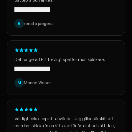
Jättebra och enkelt!
Översatt · Visa original
R
renate jaegers
Det fungerar! Ett trevligt spel för musikälskare.
Översatt · Visa original
M
Menno Visser
Väldigt enkel app att använda. Jag gillar särskilt att
man kan skicka in en rättelse för årtalet och att den,