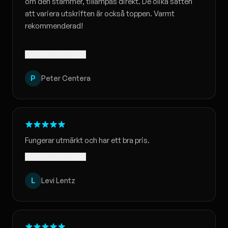
om den stämmer, tillämpas direkt. De olika sätten
att variera utskriften är också toppen. Varmt
rekommenderad!
Översatt · Visa original
P
Peter Centera
Fungerar utmärkt och har ett bra pris.
Översatt · Visa original
L
Levi Lentz