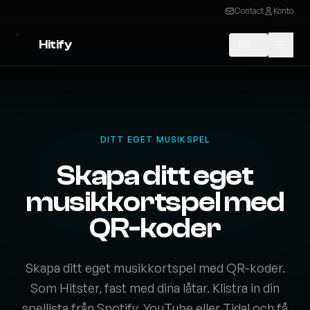
Contact
Konto
Hitify
SV
DITT EGET MUSIKSPEL
Skapa ditt eget
musikkortspel med
QR-koder
Skapa ditt eget musikkortspel med QR-koder.
Som Hitster, fast med dina låtar. Klistra in din
spellista från Spotify, YouTube eller Tidal och få