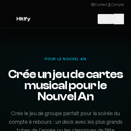
Contact
Compte
Hitify
FR
POUR LE NOUVEL AN
Crée un jeu de cartes
musical pour le
Nouvel An
Crée le jeu de groupe parfait pour la soirée du
compte à rebours : un deck avec les plus grands
tubes de l'année ou les classiques de fête