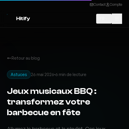
Contact
Compte
Hitify
FR
Retour au blog
Astuces
26 mai 2026
6 min de lecture
Jeux musicaux BBQ :
transformez votre
barbecue en fête
Allumez le barbecue et la playlist. Ces jeux