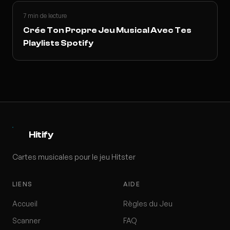
7 min de lecture
Crée Ton Propre Jeu Musical Avec Tes
Playlists Spotify
Hitify
Cartes musicales pour le jeu Hitster
LIENS
AIDE
Accueil
Règles du Jeu
Scanner
FAQ