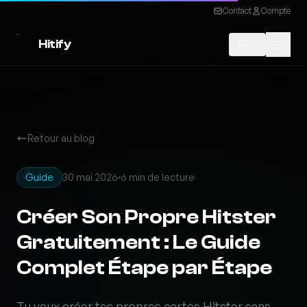
Contact
Compte
Hitify
FR
Retour au blog
Guide
30 mai 2026
6 min de lecture
Créer Son Propre Hitster
Gratuitement : Le Guide
Complet Étape par Étape
Tu veux créer tes propres cartes Hitster sans