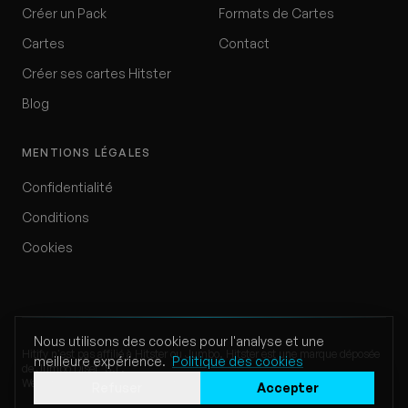
Créer un Pack
Formats de Cartes
Cartes
Contact
Créer ses cartes Hitster
Blog
MENTIONS LÉGALES
Confidentialité
Conditions
Cookies
Nous utilisons des cookies pour l'analyse et une
Hitify n'est pas affilié à Hitster ou Jumbo. Hitster est une marque déposée
meilleure expérience.
Politique des cookies
de Jumbo Diset, S.L.
Website by Klappe Development
Refuser
Accepter