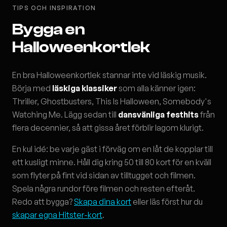
TIPS OCH INSPIRATION
Bygga en
Halloweenkortlek
En bra Halloweenkortlek stannar inte vid läskig musik.
Börja med
läskiga klassiker
som alla känner igen:
Thriller, Ghostbusters, This Is Halloween, Somebody's
Watching Me. Lägg sedan till
dansvänliga festhits
från
flera decennier, så att gissa året förblir lagom klurigt.
En kul idé: be varje gäst i förväg om en låt de kopplar till
ett kusligt minne. Håll dig kring 50 till 80 kort för en kväll
som flyter på fint vid sidan av tilltugget och filmen.
Spela några rundor före filmen och resten efteråt.
Redo att bygga?
Skapa dina kort
eller läs först hur du
skapar egna Hitster-kort
.