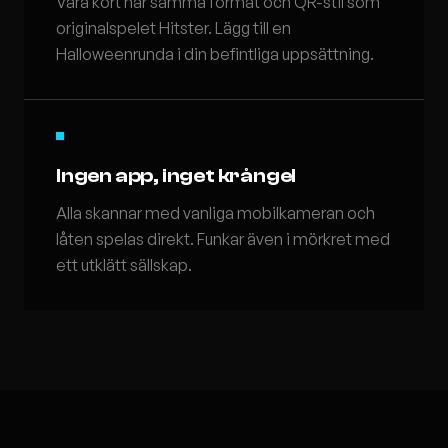
Våra kort har samma format och QR-stil som
originalspelet Hitster. Lägg till en
Halloweenrunda i din befintliga uppsättning.
Ingen app, inget krångel
Alla skannar med vanliga mobilkameran och
låten spelas direkt. Funkar även i mörkret med
ett utklätt sällskap.