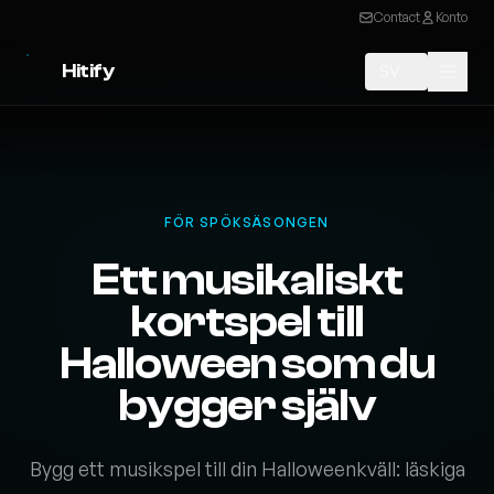
Contact
Konto
Hitify
SV
FÖR SPÖKSÄSONGEN
Ett musikaliskt
kortspel till
Halloween som du
bygger själv
Bygg ett musikspel till din Halloweenkväll: läskiga