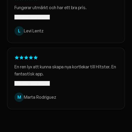
Fungerar utmärkt och har ett bra pris.
Översatt · Visa original
L
Levi Lentz
En ren lyx att kunna skapa nya kortlekar till Hitster. En
fantastisk app.
Översatt · Visa original
M
Marta Rodriguez