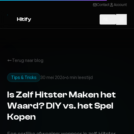
Contact
Account
Hitify
NL
Terug naar blog
Tips & Tricks
30 mei 2026
6 min leestijd
Is Zelf Hitster Maken het
Waard? DIY vs. het Spel
Kopen
Een eerlijke afweging: wanneer is zelf Hitster-