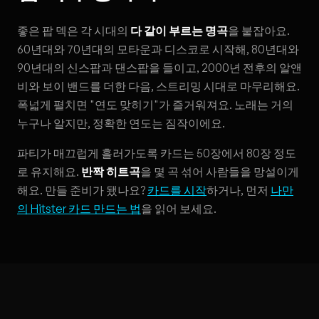
좋은 팝 덱은 각 시대의
다 같이 부르는 명곡
을 붙잡아요.
60년대와 70년대의 모타운과 디스코로 시작해, 80년대와
90년대의 신스팝과 댄스팝을 들이고, 2000년 전후의 알앤
비와 보이 밴드를 더한 다음, 스트리밍 시대로 마무리해요.
폭넓게 펼치면 "연도 맞히기"가 즐거워져요. 노래는 거의
누구나 알지만, 정확한 연도는 짐작이에요.
파티가 매끄럽게 흘러가도록 카드는 50장에서 80장 정도
로 유지해요.
반짝 히트곡
을 몇 곡 섞어 사람들을 망설이게
해요. 만들 준비가 됐나요?
카드를 시작
하거나, 먼저
나만
의 Hitster 카드 만드는 법
을 읽어 보세요.