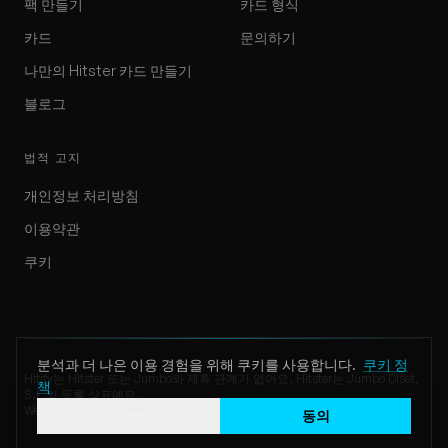
팩 만들기
카드 형식
카드
문의하기
나만의 Hitster 카드 만들기
블로그
법적 고지
개인정보 처리방침
이용약관
쿠키
분석과 더 나은 이용 경험을 위해 쿠키를 사용합니다.
쿠키 정
Hitify는 Hitster 또는 Jumbo와 제휴 관계가 없어요. Hitster는 Jumbo Diset,
책
S.L.의 등록 상표예요.
Website by Klappe Development
거부
동의