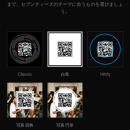
まで。セブンティーズのテーマに合うものを選びましょ
う。
Classic
白黒
Hitify
写真 四角
写真 円形