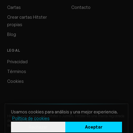
Cartas
Contacto
Crear cartas Hitster
propias
Blog
LEGAL
Privacidad
Términos
Cookies
Usamos cookies para análisis y una mejor experiencia.
Hitify no está afiliado con Hitster o Jumbo. Hitster es una marca registrada
Política de cookies
de Jumbo Diset, S.L.
Website by Klappe Development
Rechazar
Aceptar