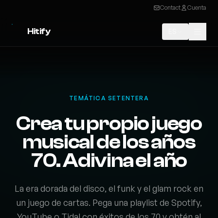
Contact
Cuenta
Hitify
ES
TEMÁTICA SETENTERA
Crea tu propio juego
musical de los años
70. Adivina el año
La era dorada del disco, el funk y el glam rock en
un juego de cartas. Pega una playlist de Spotify,
YouTube o Tidal con éxitos de los 70 y obtén al