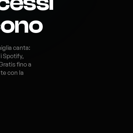
cessi
cono
iglia canta:
i Spotify,
ratis fino a
te con la