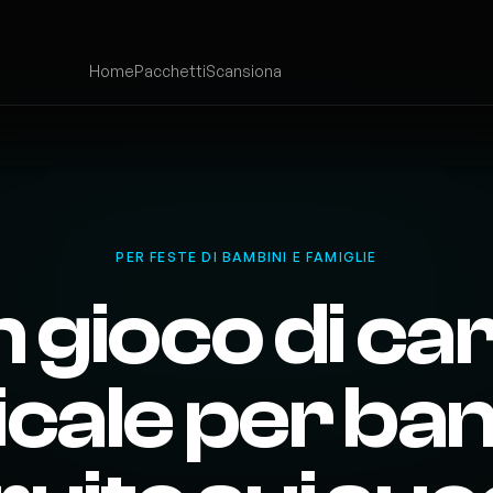
Home
Pacchetti
Scansiona
PER FESTE DI BAMBINI E FAMIGLIE
 gioco di ca
cale per bam