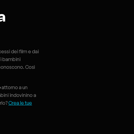
a
cessi dei film e dai
 i bambini
riconoscono. Così
e
attorno a un
bini indovinino a
rlo?
Crea le tue