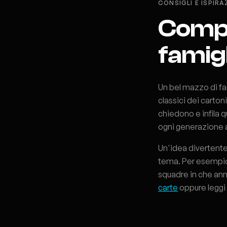
CONSIGLI E ISPIRA
Compo
famigl
Un bel mazzo di fa
classici dei carto
chiedono e infila 
ogni generazione at
Un'idea divertente
tema. Per esempio 
squadre in che ann
carte
oppure legg