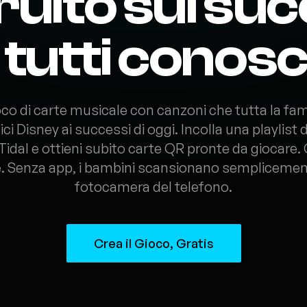
ruito sui suc
 tutti conos
co di carte musicale con canzoni che tutta la fam
ici Disney ai successi di oggi. Incolla una playlist d
idal e ottieni subito carte QR pronte da giocare. G
e. Senza app, i bambini scansionano semplicemen
fotocamera del telefono.
Crea il Gioco, Gratis