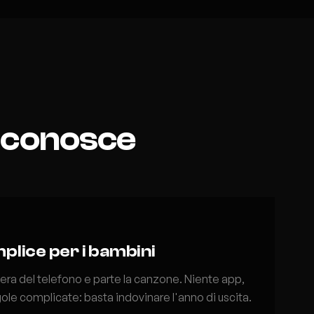
a conosce
lice per i bambini
ra del telefono e parte la canzone. Niente app,
ole complicate: basta indovinare l'anno di uscita.