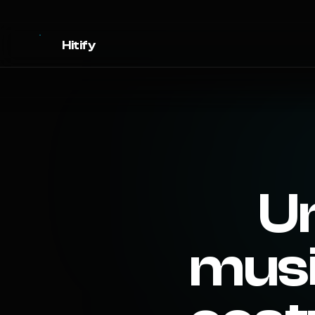
Hitify
Un
musi