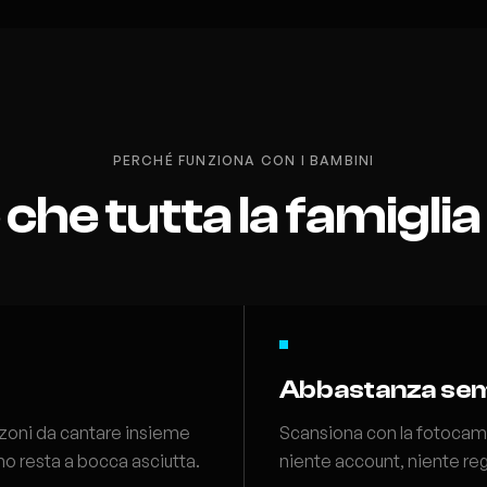
PERCHÉ FUNZIONA CON I BAMBINI
 che tutta la famigli
Abbastanza semp
nzoni da cantare insieme
Scansiona con la fotocame
uno resta a bocca asciutta.
niente account, niente reg