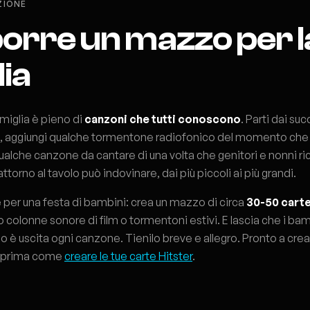
ZIONE
rre un mazzo per l
ia
miglia è pieno di
canzoni che tutti conoscono
. Parti dai suc
ni, aggiungi qualche tormentone radiofonico del momento che
qualche canzone da cantare di una volta che genitori e nonni 
torno al tavolo può indovinare, dai più piccoli ai più grandi.
 per una festa di bambini: crea un mazzo di circa
30-50 cart
colonne sonore di film o tormentoni estivi. E lascia che i bam
o è uscita ogni canzone. Tienilo breve e allegro. Pronto a crea
i prima come
creare le tue carte Hitster
.