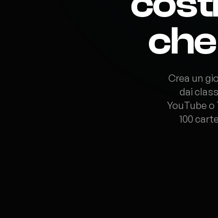
cost
che
Crea un gio
dai class
YouTube o T
100 cart