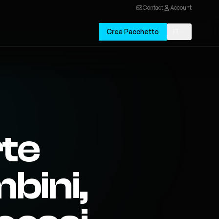
Contact
Account
Crea Pacchetto
IT
rte
bini,