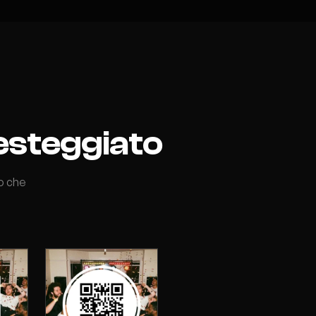
festeggiato
no che