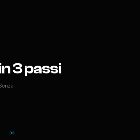
in 3 passi
 Senza
03