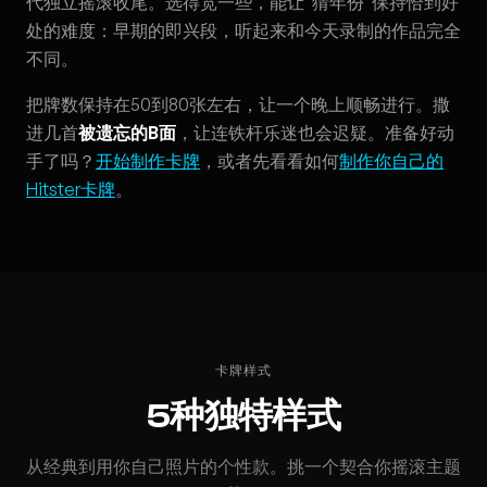
代独立摇滚收尾。选得宽一些，能让"猜年份"保持恰到好
处的难度：早期的即兴段，听起来和今天录制的作品完全
不同。
把牌数保持在50到80张左右，让一个晚上顺畅进行。撒
进几首
被遗忘的B面
，让连铁杆乐迷也会迟疑。准备好动
手了吗？
开始制作卡牌
，或者先看看如何
制作你自己的
Hitster卡牌
。
卡牌样式
5种独特样式
从经典到用你自己照片的个性款。挑一个契合你摇滚主题