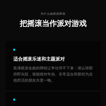
为什么做摇滚牌组
把摇滚当作派对游戏
适合摇滚乐迷和主题派对
装满摇滚金曲的牌组让争论停不下来：谁认得那
些即兴段，谁能猜对年份。非常适合和那些为吉
他而活的朋友共度一晚。