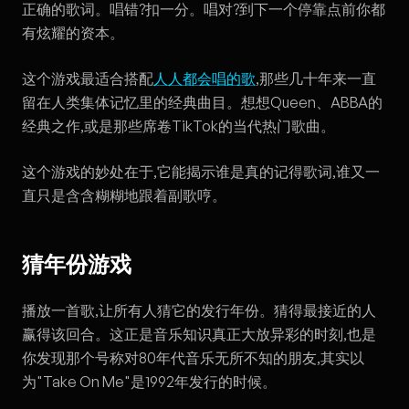
正确的歌词。唱错?扣一分。唱对?到下一个停靠点前你都
有炫耀的资本。
这个游戏最适合搭配
人人都会唱的歌
,那些几十年来一直
留在人类集体记忆里的经典曲目。想想Queen、ABBA的
经典之作,或是那些席卷TikTok的当代热门歌曲。
这个游戏的妙处在于,它能揭示谁是真的记得歌词,谁又一
直只是含含糊糊地跟着副歌哼。
猜年份游戏
播放一首歌,让所有人猜它的发行年份。猜得最接近的人
赢得该回合。这正是音乐知识真正大放异彩的时刻,也是
你发现那个号称对80年代音乐无所不知的朋友,其实以
为"Take On Me"是1992年发行的时候。