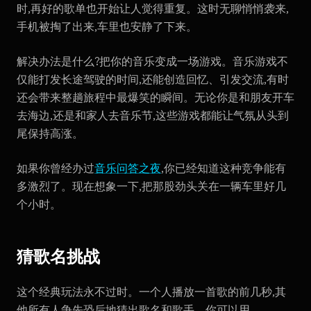
时,再好的歌单也开始让人觉得重复。这时无聊悄悄袭来,
手机被掏了出来,车里也安静了下来。
解决办法是什么?把你的音乐变成一场游戏。音乐游戏不
仅能打发长途驾驶的时间,还能创造回忆、引发交流,有时
还会带来整趟旅程中最爆笑的瞬间。无论你是和朋友开车
去海边,还是和家人去音乐节,这些游戏都能让气氛从头到
尾保持高涨。
如果你曾经办过
音乐问答之夜
,你已经知道这种竞争能有
多激烈了。现在想象一下,把那股劲头关在一辆车里好几
个小时。
猜歌名挑战
这个经典玩法永不过时。一个人播放一首歌的前几秒,其
他所有人争先恐后地猜出歌名和歌手。你可以用