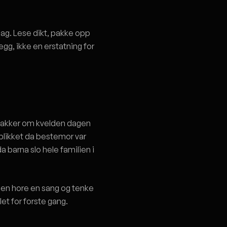
lag. Lese dikt, pakke opp
egg, ikke en erstatning for
 snakker om kvelden dagen
blikket da bestemor var
barna slo hele familien i
 noen hore en sang og tenke
et for forste gang.