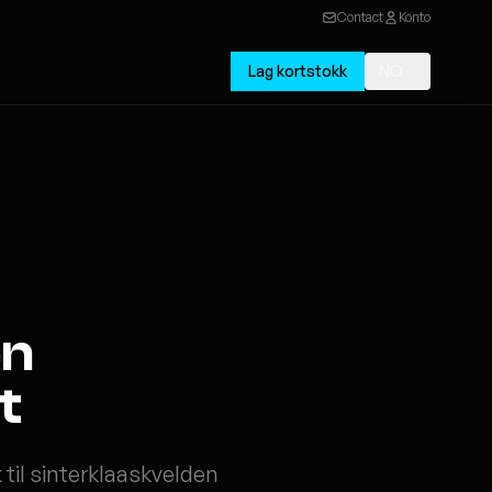
Contact
Konto
Lag kortstokk
NO
en
t
 til sinterklaaskvelden