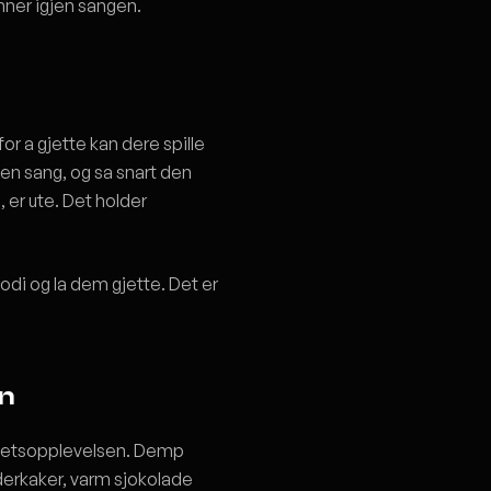
nner igjen sangen.
for a gjette kan dere spille
 en sang, og sa snart den
 er ute. Det holder
lodi og la dem gjette. Det er
n
elhetsopplevelsen. Demp
dderkaker, varm sjokolade