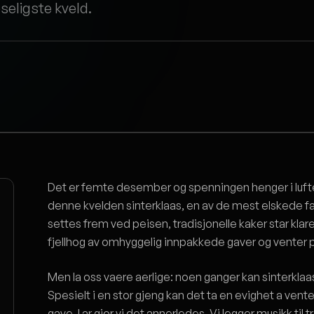
oseligste kveld.
Det er femte desember og spenningen henger i luft
denne kvelden sinterklaas, en av de mest elskede f
settes frem ved peisen, tradisjonelle kaker star klare,
fjellhog av omhyggelig innpakkede gaver og venter pa
Men la oss vaere aerlige: noen ganger kan sinterkla
Spesielt i en stor gjeng kan det ta en evighet a vente
gave. I ar gjor vi det annerledes. Vi legger musikk til