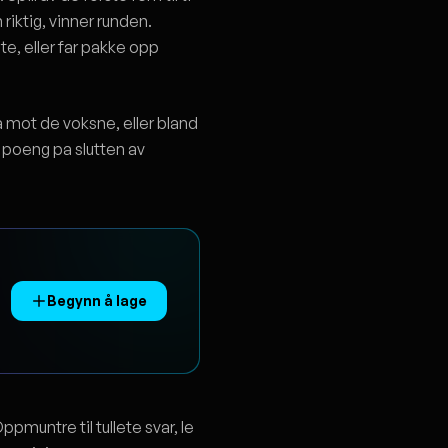
iktig, vinner runden.
e, eller far pakke opp
na mot de voksne, eller bland
 poeng pa slutten av
Begynn å lage
pmuntre til tullete svar, le