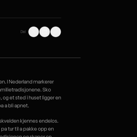
Del
en. I Nederland markerer
amilietradisjonene. Sko
 og et sted i huset ligger en
 a bli apnet.
askvelden kjennes endelos.
 pa tur til a pakke opp en
 tradisjonen og skaper en