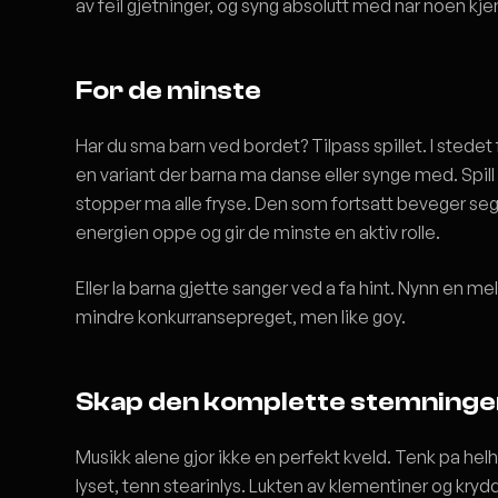
av feil gjetninger, og syng absolutt med nar noen kje
For de minste
Har du sma barn ved bordet? Tilpass spillet. I stedet 
en variant der barna ma danse eller synge med. Spill
stopper ma alle fryse. Den som fortsatt beveger seg,
energien oppe og gir de minste en aktiv rolle.
Eller la barna gjette sanger ved a fa hint. Nynn en me
mindre konkurransepreget, men like goy.
Skap den komplette stemninge
Musikk alene gjor ikke en perfekt kveld. Tenk pa h
lyset, tenn stearinlys. Lukten av klementiner og kry