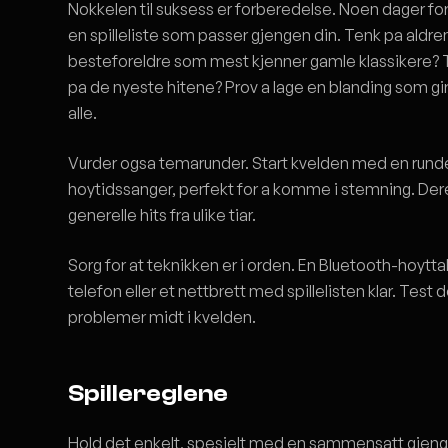
Nokkelen til suksess er forberedelse. Noen dager f
en spilleliste som passer gjengen din. Tenk pa aldre
besteforeldre som mest kjenner gamle klassikere? 
pa de nyeste hitene? Prov a lage en blanding som gir
alle.
Vurder ogsa temarunder. Start kvelden med en runde
hoytidssanger, perfekt for a komme i stemning. Deret
generelle hits fra ulike tiar.
Sorg for at teknikken er i orden. En Bluetooth-hoytta
telefon eller et nettbrett med spillelisten klar. Test 
problemer midt i kvelden.
Spillereglene
Hold det enkelt, spesielt med en sammensatt gjeng. Sp