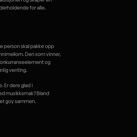
derholdende for alle.
ste person skal pakke opp
l innimellom. Den som vinner,
et konkurranseelement og
inlig venting.
e. Er dere glad i
 bred musikksmak? Bland
 det goy sammen.