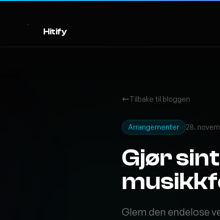
Hitify
Tilbake til bloggen
Arrangementer
28. novem
Gjør sin
musikkfe
Glem den endelose vent