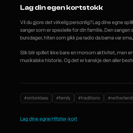
Lag din egen kortstokk
Vil du gjore det virkelig personlig? Lag dine egne spill
sanger som er spesielle for din familie. Den sangen so
bursdager, hiten som gikk pa radio da barna var sma,
Slik blir spillet ikke bare en morsom aktivitet, men 
musikalske historie. Og det er kanskje den aller bes
#sinterklaas
#family
#traditions
#netherland
Lag dine egne Hitster-kort