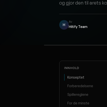
og gjor den til arets k
Av
H
Hitify Team
INNHOLD
Konseptet
Forberedelsene
Spillereglene
For de minste