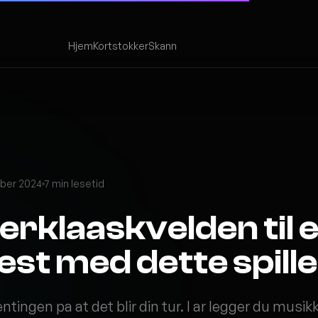
Hjem
Kortstokker
Skann
ber 2024
7 min lesetid
terklaaskvelden til 
st med dette spille
ingen pa at det blir din tur. I ar legger du musikk