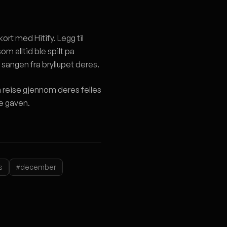
kort med Hitify. Legg til
m alltid ble spilt pa
 sangen fra bryllupet deres.
en reise gjennom deres felles
te gaven.
s
#december