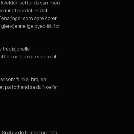
or kvelden setter du sammen
ne rundt bordet. Er det
Tenaringer som bare horer
 gjenkjennelige oyeblikk for
 tradisjonelle
ter kan dere ga videre til
ler som funker bra, en
det pa forhand sa du ikke far
ill av de forste fem til ti