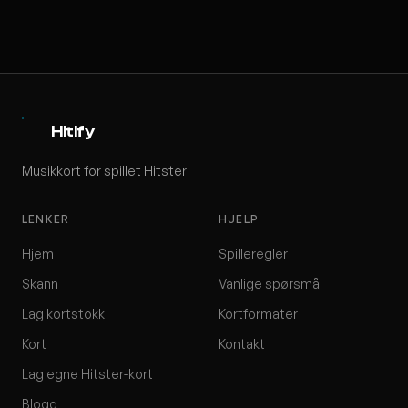
Hitify
Musikkort for spillet Hitster
LENKER
HJELP
Hjem
Spilleregler
Skann
Vanlige spørsmål
Lag kortstokk
Kortformater
Kort
Kontakt
Lag egne Hitster-kort
Blogg