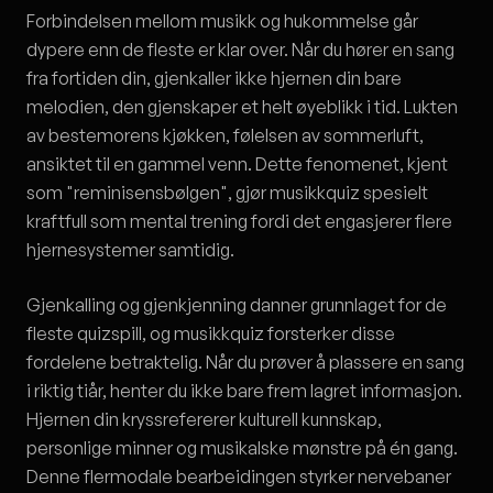
Forbindelsen mellom musikk og hukommelse går
dypere enn de fleste er klar over. Når du hører en sang
fra fortiden din, gjenkaller ikke hjernen din bare
melodien, den gjenskaper et helt øyeblikk i tid. Lukten
av bestemorens kjøkken, følelsen av sommerluft,
ansiktet til en gammel venn. Dette fenomenet, kjent
som "reminisensbølgen", gjør musikkquiz spesielt
kraftfull som mental trening fordi det engasjerer flere
hjernesystemer samtidig.
Gjenkalling og gjenkjenning danner grunnlaget for de
fleste quizspill, og musikkquiz forsterker disse
fordelene betraktelig. Når du prøver å plassere en sang
i riktig tiår, henter du ikke bare frem lagret informasjon.
Hjernen din kryssrefererer kulturell kunnskap,
personlige minner og musikalske mønstre på én gang.
Denne flermodale bearbeidingen styrker nervebaner