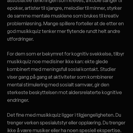
assosiative tenkningen som kreves, å koble sanger til
epoker, artister til sjangre, melodier til minner, styrker
de samme mentale musklene som brukes til kreativ
problemløsning. Mange spillere forteller at de etter en
god musikkquiz tenker mer flytende rundt helt andre
utfordringer.
For dem som er bekymret for kognitiv svekkelse, tilbyr
musikkquiz noe medisiner ikke kan: ekte glede
kombinert med meningsfull sosial kontakt. Studier
viser gang på gang at aktiviteter som kombinerer
mental stimulering med sosialt samvær, gir den
sterkeste beskyttelsen mot aldersrelaterte kognitive
endringer.
Det fine med musikkquiz ligger i tilgjengeligheten. Du
trenger verken spesialutstyr eller opplæring. Du trenger
ikke å være musiker eller ha noen spesiell ekspertise.