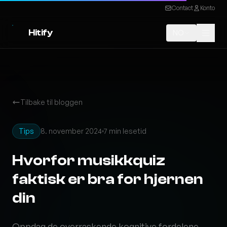
Contact
Konto
Hitify
NO
Tilbake til bloggen
Tips
8. november 2024
7 min lesetid
Hvorfor musikkquiz
faktisk er bra for hjernen
din
Oppdag de overraskende kognitive fordelene