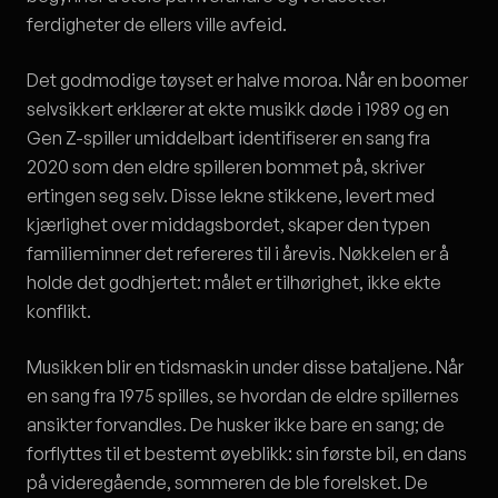
ferdigheter de ellers ville avfeid.
Det godmodige tøyset er halve moroa. Når en boomer
selvsikkert erklærer at ekte musikk døde i 1989 og en
Gen Z-spiller umiddelbart identifiserer en sang fra
2020 som den eldre spilleren bommet på, skriver
ertingen seg selv. Disse lekne stikkene, levert med
kjærlighet over middagsbordet, skaper den typen
familieminner det refereres til i årevis. Nøkkelen er å
holde det godhjertet: målet er tilhørighet, ikke ekte
konflikt.
Musikken blir en tidsmaskin under disse bataljene. Når
en sang fra 1975 spilles, se hvordan de eldre spillernes
ansikter forvandles. De husker ikke bare en sang; de
forflyttes til et bestemt øyeblikk: sin første bil, en dans
på videregående, sommeren de ble forelsket. De