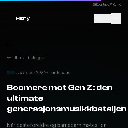
Contact
Konto
Hitify
NO
Tilbake til bloggen
12. oktober 2024
7 min lesetid
Boomere mot Gen Z: den
ultimate
generasjonsmusikkbataljen
Når besteforeldre og barnebarn møtes i en