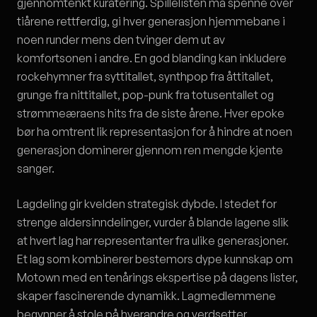
gjennomtenkt kuratering. Spillelisten må spenne over
tiårene rettferdig, gi hver generasjon hjemmebane i
noen runder mens den tvinger dem ut av
komfortsonen i andre. En god blanding kan inkludere
rockehymner fra syttitallet, synthpop fra åttitallet,
grunge fra nittitallet, pop-punk fra totusentallet og
strømmeæraens hits fra de siste årene. Hver epoke
bør ha omtrent lik representasjon for å hindre at noen
generasjon dominerer gjennom ren mengde kjente
sanger.
Lagdeling gir kvelden strategisk dybde. I stedet for
strenge aldersinndelinger, vurder å blande lagene slik
at hvert lag har representanter fra ulike generasjoner.
Et lag som kombinerer bestemors dype kunnskap om
Motown med en tenårings ekspertise på dagens lister,
skaper fascinerende dynamikk. Lagmedlemmene
begynner å stole på hverandre og verdsetter