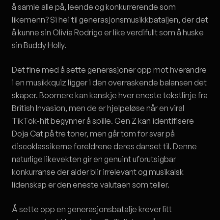
å samle alle på, leende og konkurrerende som
likemenn? Si hei til generasjonsmusikkbataljen, der det
å kunne sin Olivia Rodrigo er like verdifullt som å huske
sin Buddy Holly.
Det fine med å sette generasjoner opp mot hverandre
i en musikkquiz ligger i den overraskende balansen det
skaper. Boomere kan kanskje hver eneste tekstlinje fra
British Invasion, men de er hjelpeløse når en viral
TikTok-hit begynner å spille. Gen Z kan identifisere
Doja Cat på tre toner, men går tom for svar på
discoklassikerne foreldrene deres danset til. Denne
naturlige likevekten gir en genuint uforutsigbar
konkurranse der alder blir irrelevant og musikalsk
lidenskap er den eneste valutaen som teller.
Å sette opp en generasjonsbatalje krever litt