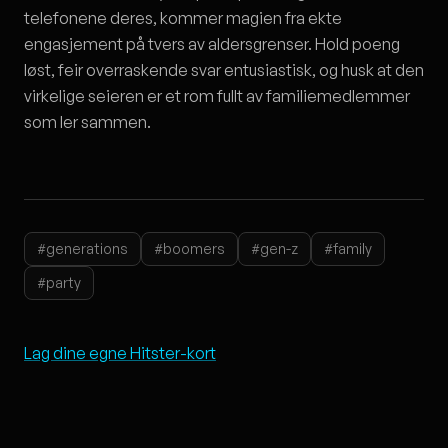
telefonene deres, kommer magien fra ekte
engasjement på tvers av aldersgrenser. Hold poeng
løst, feir overraskende svar entusiastisk, og husk at den
virkelige seieren er et rom fullt av familiemedlemmer
som ler sammen.
#generations
#boomers
#gen-z
#family
#party
Lag dine egne Hitster-kort