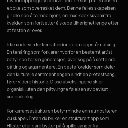
favorittoppdagelse fra kvelden: en sang fra en annen
epoke som overrasket dem. Denne felles skapelsen
gir alle noe å ta med hjem, en musikalsk suvenir fra
kvelden som fortsetter å skape tilhørighet lenge etter
at festen er over.
Ikke undervurder lærestundene som oppstår naturlig.
En tenåring som forklarer hvorfor en bestemt artist
betyr noe for sin generasjon, øver seg på å sette ord
på ting og argumentere. En besteforelder som deler
den kulturelle sammenhengen rundt en protestsang,
fører videre historie. Disse utvekslingene skjer
organisk, uten den påtvungne følelsen av bevisst
undervisning.
Konkurransestrukturen betyr mindre enn atmosfæren
du skaper. Enten du bruker en strukturert app som
Hitster eller bare bytter på å spille sanger fra