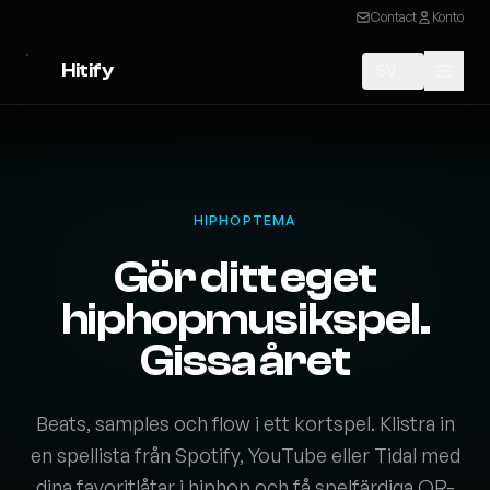
Contact
Konto
Hitify
SV
HIPHOPTEMA
Gör ditt eget
hiphopmusikspel.
Gissa året
Beats, samples och flow i ett kortspel. Klistra in
en spellista från Spotify, YouTube eller Tidal med
dina favoritlåtar i hiphop och få spelfärdiga QR-