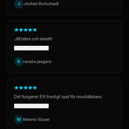
J
Jochen Rotschadl
Jättebra och enkelt!
Översatt · Visa original
R
renate jaegers
Det fungerar! Ett trevligt spel för musikälskare.
Översatt · Visa original
M
Menno Visser