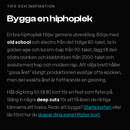
TIPS OCH INSPIRATION
Bygga en hiphoplek
En bra hiphoplek följer genrens utveckling. Börja med
old school
och electro från det tidiga 80-talet, ta in
golden age och boom-bap från 90-talet, lägg till den
södra crunken och klubbhitsen från 2000-talet och
avsluta med trap och modern rap. Att välja brett håller
"gissa året" klurigt: produktionen avslöjar ofta epoken,
men det exakta året är fortfarande en gissning.
Håll dig kring 50 till 80 kort för en fest som flyter på.
Släng in några
deep cuts
för att få även de riktiga
kännarna att tveka. Redo att bygga?
Starta korten
eller
läs först hur du
skapar dina egna Hitster-kort
.