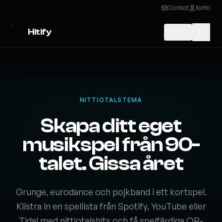
Contact
Konto
Hitify
SV
NITTIOTALSTEMA
Skapa ditt eget
musikspel från 90-
talet. Gissa året
Grunge, eurodance och pojkband i ett kortspel.
Klistra in en spellista från Spotify, YouTube eller
Tidal med nittiotalshits och få spelfärdiga QR-