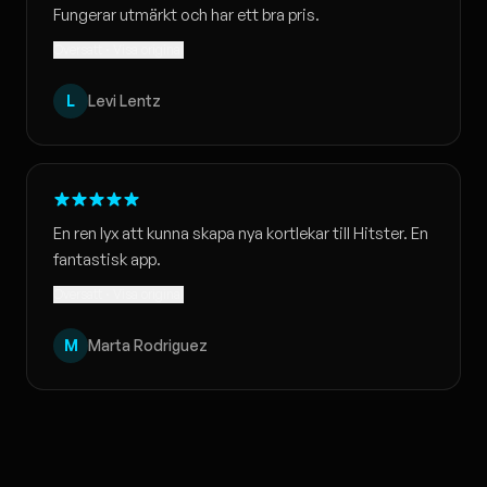
Fungerar utmärkt och har ett bra pris.
Översatt · Visa original
L
Levi Lentz
En ren lyx att kunna skapa nya kortlekar till Hitster. En
fantastisk app.
Översatt · Visa original
M
Marta Rodriguez