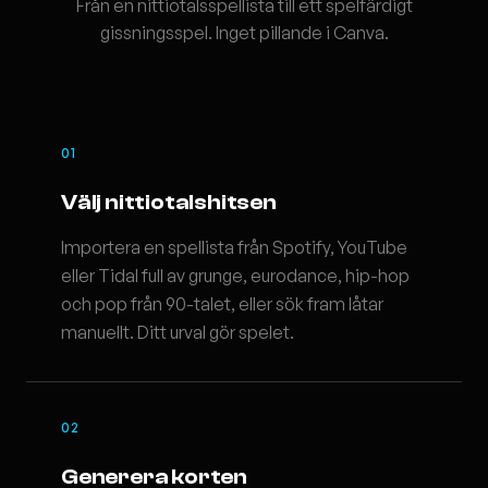
Från en nittiotalsspellista till ett spelfärdigt
gissningsspel. Inget pillande i Canva.
01
Välj nittiotalshitsen
Importera en spellista från Spotify, YouTube
eller Tidal full av grunge, eurodance, hip-hop
och pop från 90-talet, eller sök fram låtar
manuellt. Ditt urval gör spelet.
02
Generera korten