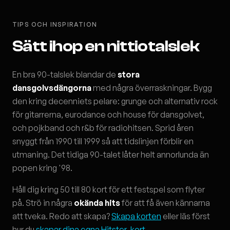
TIPS OCH INSPIRATION
Sätt ihop en nittiotalslek
En bra 90-talslek blandar de
stora
dansgolvsdängorna
med några överraskningar. Bygg
den kring decenniets pelare: grunge och alternativ rock
för gitarrerna, eurodance och house för dansgolvet,
och pojkband och r&b för radiohitsen. Sprid åren
snyggt från 1990 till 1999 så att tidslinjen förblir en
utmaning. Det tidiga 90-talet låter helt annorlunda än
popen kring '98.
Håll dig kring 50 till 80 kort för ett festspel som flyter
på. Strö in några
okända hits
för att få även kännarna
att tveka. Redo att skapa?
Skapa korten
eller läs först
hur du
skapar dina egna Hitster-kort
.