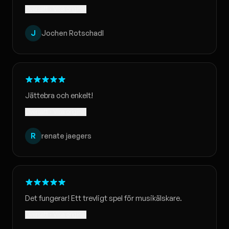
Översatt · Visa original
J
Jochen Rotschadl
Jättebra och enkelt!
Översatt · Visa original
R
renate jaegers
Det fungerar! Ett trevligt spel för musikälskare.
Översatt · Visa original