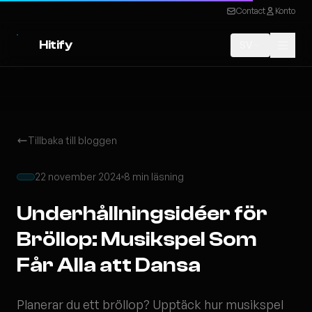
Contact
Konto
Hitify
SV
Tillbaka till bloggen
22 november 2024
8 min läsning
Underhållningsidéer för
Bröllop: Musikspel Som
Får Alla att Dansa
Planerar du ett bröllop? Upptäck hur musikspel