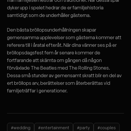
från familjesemestrar och traditioner. När dessa spår
dyker upp i spelet hedrar de er familjehistoria
samtidigt som de underhåller gästerna.
Den bästa bröllopsunderhållningen skapar
gemensamma upplevelser som gästerna kommer att
referera till i åratal efteråt. När dina vänner ses på er
bröllopsdagsfest fem år senare kommer de
fortfarande att skämta om gången då någon
förväxlade The Beatles med The Rolling Stones.
Dessa små stunder av gemensamt skratt blir en del av
ert bröllops arv, berättelser som återberättas vid
familjeträffar i generationer.
#wedding
#entertainment
#party
#couples