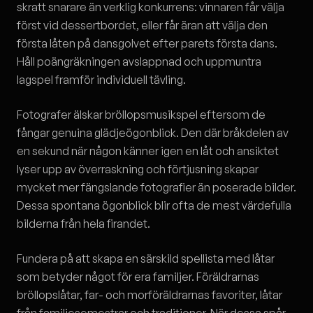
skratt snarare än verklig konkurrens: vinnaren får välja
först vid dessertbordet, eller får äran att välja den
första låten på dansgolvet efter parets första dans.
Håll poängräkningen avslappnad och uppmuntra
lagspel framför individuell tävling.
Fotografer älskar bröllopsmusikspel eftersom de
fångar genuina glädjeögonblick. Den där bråkdelen av
en sekund när någon känner igen en låt och ansiktet
lyser upp av överraskning och förtjusning skapar
mycket mer fängslande fotografier än poserade bilder.
Dessa spontana ögonblick blir ofta de mest värdefulla
bilderna från hela firandet.
Fundera på att skapa en särskild spellista med låtar
som betyder något för era familjer. Föräldrarnas
bröllopslåtar, far- och morföräldrarnas favoriter, låtar