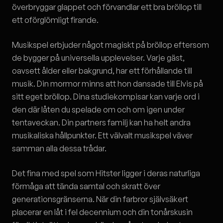
överbryggar glappet och förvandlar ett bra bröllop till
ett oförglömligt firande.
Musikspel erbjuder något magiskt på bröllop eftersom
de bygger på universella upplevelser. Varje gäst,
oavsett ålder eller bakgrund, har ett förhållande till
musik. Din mormor minns att hon dansade till Elvis på
sitt eget bröllop. Dina studiekompisar kan varje ord i
den där låten du spelade om och om igen under
tentaveckan. Din partners familj kan ha helt andra
musikaliska hållpunkter. Ett välvalt musikspel väver
samman alla dessa trådar.
Det fina med spel som Hitster ligger i deras naturliga
förmåga att tända samtal och skratt över
generationsgränserna. När din farbror självsäkert
placerar en låt i fel decennium och din tonårskusin