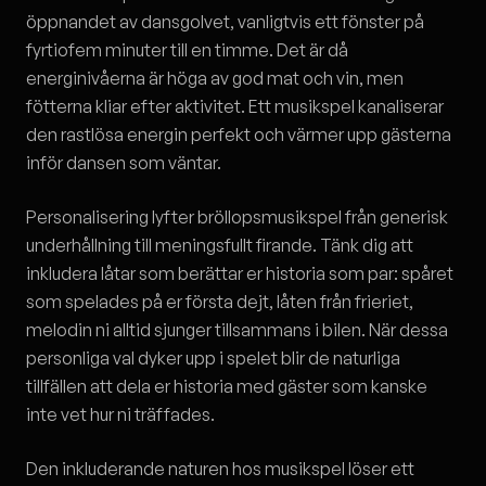
öppnandet av dansgolvet, vanligtvis ett fönster på
fyrtiofem minuter till en timme. Det är då
energinivåerna är höga av god mat och vin, men
fötterna kliar efter aktivitet. Ett musikspel kanaliserar
den rastlösa energin perfekt och värmer upp gästerna
inför dansen som väntar.
Personalisering lyfter bröllopsmusikspel från generisk
underhållning till meningsfullt firande. Tänk dig att
inkludera låtar som berättar er historia som par: spåret
som spelades på er första dejt, låten från frieriet,
melodin ni alltid sjunger tillsammans i bilen. När dessa
personliga val dyker upp i spelet blir de naturliga
tillfällen att dela er historia med gäster som kanske
inte vet hur ni träffades.
Den inkluderande naturen hos musikspel löser ett