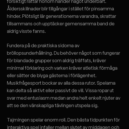
försiktigt rättar honom händer något underbart.
Åldersskillnader blir tillgångar i stället för pinsamma
hinder. Plötsligt lär generationerna varandra, skrattar
tillsammans och upptäcker gemensamma band de
aldrig visste fanns.
Fundera på de praktiska sidorna av
bröllopsunderhållning. Du behöver något som fungerar
för blandade grupper som aldrig träffats, kräver
minimal förklaring och varken kräver atletisk förmåga
eller sätter de blyga gästerna i förlägenhet.
Musikfrågesport bockar av alla dessa rutor. Spelarna
kan delta så aktivt eller passivt de vill. Vissa ropar ut
svar med entusiasm medan andra helt enkelt njuter av
att se den vänskapliga tävlingen utspela sig.
Tajmingen spelar enorm roll. Den bästa tidpunkten för
interaktiva spel infaller mellan slutet av middagen och