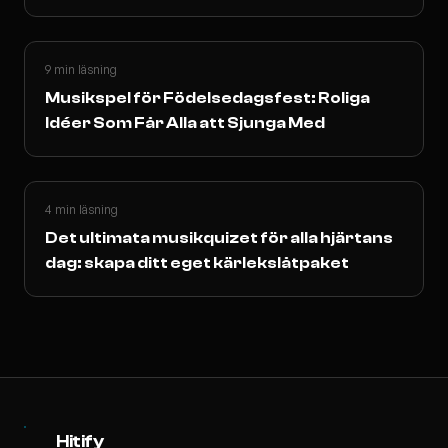
historia
9 min läsning
Musikspel för Födelsedagsfest: Roliga
Idéer Som Får Alla att Sjunga Med
4 min läsning
Det ultimata musikquizet för alla hjärtans
dag: skapa ditt eget kärlekslåtpaket
Hitify