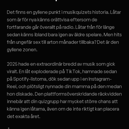
Det finns en gyllene punkt i musikquizets historia. Låtar
som är för nya känns orättvisa eftersom de
fortfarande går överallt på radio. Låtar från för länge
sedan känns ibland bara igen av äldre spelare. Men hits
från ungefär sex till arton månader tillbaka? Det är den
gyllene zonen.
2025 hade en extraordinär bredd av musik som gick
viralt. En låt exploderade på TikTok, hamnade sedan
på Spotify-listorna, dök sedan upp i en Instagram-
Reel, och plötsligt nynnade din mamma på den medan
hon diskade. Den plattformsöverskridande räckvidden
innebär att din quizgrupp har mycket större chans att
känna igen låtarna, även om de inte riktigt kan placera
det exakta året.