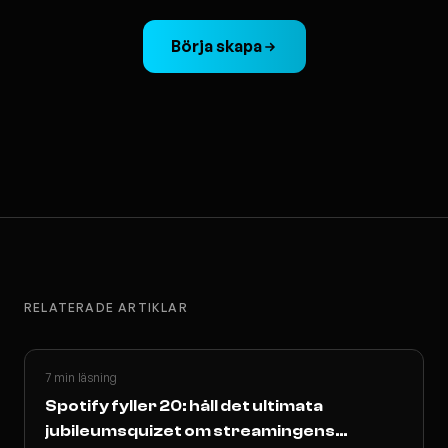
Börja skapa
RELATERADE ARTIKLAR
7 min läsning
Spotify fyller 20: håll det ultimata
jubileumsquizet om streamingens