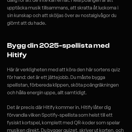
dålig för att de inte kan en låt. Hela poängen är att
upptäcka musik tillsammans, att skratta åt luckorna i
sin kunskap och att sköljas över av nostalgivågor du
glömt att du hade.
Bygg din 2025-spellista med
Hitify
Här är verkligheten med att köra den här sortens quiz
för hand: det är ett jättejobb. Du måste bygga
spellistan, förbereda klippen, sköta poängräkningen
och hålla energin uppe, allt samtidigt.
Det är precis där Hitify kommer in. Hitify låter dig
förvandla vilken Spotify-spellista som helst till ett
fysiskt kortspel, komplett med QR-koder som spelar
musiken direkt. Du bygger quizet, skriver ut korten, och