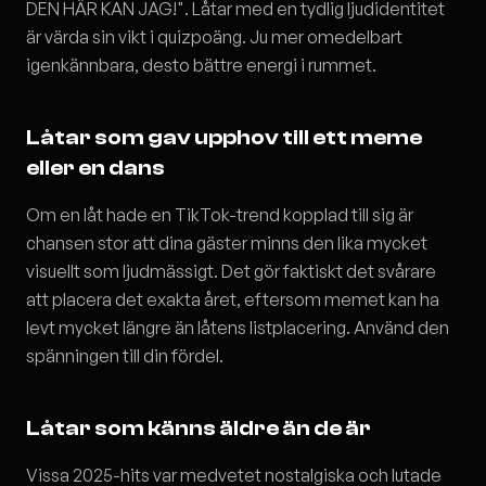
DEN HÄR KAN JAG!". Låtar med en tydlig ljudidentitet
är värda sin vikt i quizpoäng. Ju mer omedelbart
igenkännbara, desto bättre energi i rummet.
Låtar som gav upphov till ett meme
eller en dans
Om en låt hade en TikTok-trend kopplad till sig är
chansen stor att dina gäster minns den lika mycket
visuellt som ljudmässigt. Det gör faktiskt det svårare
att placera det exakta året, eftersom memet kan ha
levt mycket längre än låtens listplacering. Använd den
spänningen till din fördel.
Låtar som känns äldre än de är
Vissa 2025-hits var medvetet nostalgiska och lutade