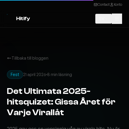
Contact
Konto
Hitify
SV
Tillbaka till bloggen
Fest
21 april 2026
8 min läsning
Det Ultimata 2025-
hitsquizet: Gissa Året för
Varje Virallåt
2025 gav oss en vansinnig våg av virala hits. Nu är