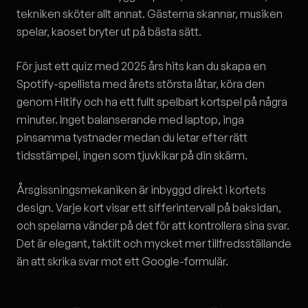
tekniken sköter allt annat. Gästerna skannar, musiken
spelar, kaoset bryter ut på bästa sätt.
För just ett quiz med 2025 års hits kan du skapa en
Spotify-spellista med årets största låtar, köra den
genom Hitify och ha ett fullt spelbart kortspel på några
minuter. Inget balanserande med laptop, inga
pinsamma tystnader medan du letar efter rätt
tidsstämpel, ingen som tjuvkikar på din skärm.
Årsgissningsmekaniken är inbyggd direkt i kortets
design. Varje kort visar ett sifferintervall på baksidan,
och spelarna vänder på det för att kontrollera sina svar.
Det är elegant, taktilt och mycket mer tillfredsställande
än att skrika svar mot ett Google-formulär.