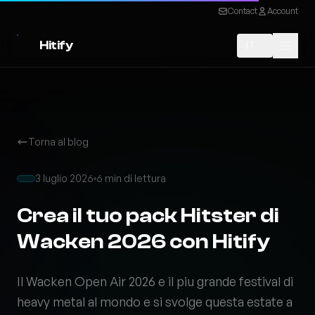
Contact
Account
Hitify
IT
Torna al blog
3 luglio 2026
6 min di lettura
Crea il tuo pack Hitster di
Wacken 2026 con Hitify
Il Wacken Open Air 2026 e il piu grande festival di
heavy metal al mondo e si svolge questa estate a