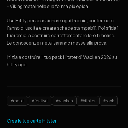
- Viking metal nella sua forma piu epica
Usa Hitify per scansionare ogni traccia, confermare
l'anno di uscita e creare schede stampabili. Poi sfida i
tuoi amici a costruire correttamente le loro timeline.
Le conoscenze metal saranno messe alla prova.
Inizia a costruire il tuo pack Hitster di Wacken 2026 su
hitify.app
.
#metal
#festival
#wacken
#hitster
#rock
Crea le tue carte Hitster