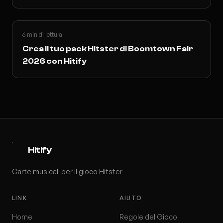
6 min di lettura
Crea il tuo pack Hitster di Boomtown Fair
2026 con Hitify
Hitify
Carte musicali per il gioco Hitster
LINK
AIUTO
Home
Regole del Gioco