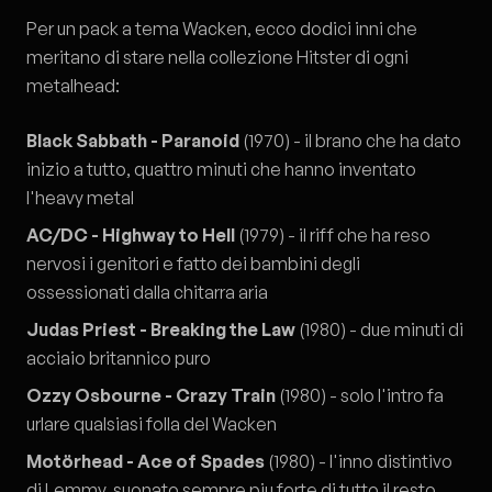
Per un pack a tema Wacken, ecco dodici inni che
meritano di stare nella collezione Hitster di ogni
metalhead:
Black Sabbath - Paranoid
(1970) - il brano che ha dato
inizio a tutto, quattro minuti che hanno inventato
l'heavy metal
AC/DC - Highway to Hell
(1979) - il riff che ha reso
nervosi i genitori e fatto dei bambini degli
ossessionati dalla chitarra aria
Judas Priest - Breaking the Law
(1980) - due minuti di
acciaio britannico puro
Ozzy Osbourne - Crazy Train
(1980) - solo l'intro fa
urlare qualsiasi folla del Wacken
Motörhead - Ace of Spades
(1980) - l'inno distintivo
di Lemmy, suonato sempre piu forte di tutto il resto