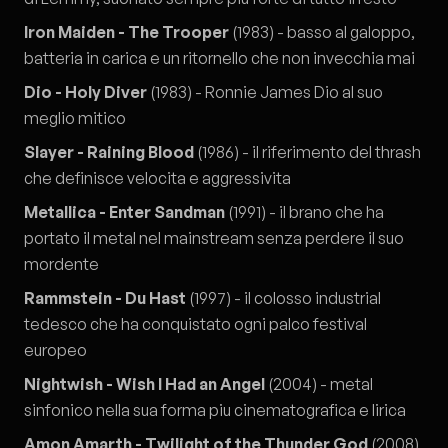
Iron Maiden - The Trooper
(1983) - basso al galoppo,
batteria in carica e un ritornello che non invecchia mai
Dio - Holy Diver
(1983) - Ronnie James Dio al suo
meglio mitico
Slayer - Raining Blood
(1986) - il riferimento del thrash
che definisce velocita e aggressivita
Metallica - Enter Sandman
(1991) - il brano che ha
portato il metal nel mainstream senza perdere il suo
mordente
Rammstein - Du Hast
(1997) - il colosso industrial
tedesco che ha conquistato ogni palco festival
europeo
Nightwish - Wish I Had an Angel
(2004) - metal
sinfonico nella sua forma piu cinematografica e lirica
Amon Amarth - Twilight of the Thunder God
(2008)