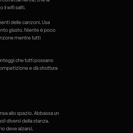
il wifi salti.
menti delle canzoni. Usa
ento giusto. Niente è poco
anzone mentre tutti
unteggi che tutti possano
competizione e dà struttura
ensa allo spazio. Abbassa un
oli diversi della stanza.
no deve alzarsi.