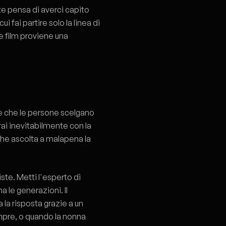
nte pensa di averci capito
i fai partire solo la linea di
e film proviene una
are che le persone scelgano
rai inevitabilmente con la
che ascolta a malapena la
te. Metti l'esperto di
 le generazioni. Il
 la risposta grazie a un
mpre, o quando la nonna