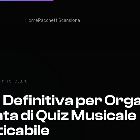
Home
Pacchetti
Scansiona
 min di lettura
 Definitiva per Org
ta di Quiz Musicale
icabile