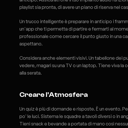
playlist sia pronta, di avere un piano di riserva nel caso 
Un trucco intelligente è preparare in anticipo i fram
un'app che ti permetta di partire e fermarti al mom
professionale come cercare il punto giusto in una c
aspettano.
Considera anche elementi visivi. Un tabellone dei p
vedere, magari su una TV o un laptop. Tiene viva la 
alla serata.
Creare l'Atmosfera
Un quiz è più di domande e risposte. È un evento. P
po' le luci. Sistema le squadre a tavoli diversi o in ang
Tieni snack e bevande a portata di mano così nessu