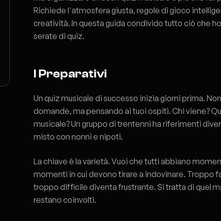
Richiede l'atmosfera giusta, regole di gioco intellige
creatività. In questa guida condivido tutto ciò che 
serate di quiz.
I Preparativi
Un quiz musicale di successo inizia giorni prima. Non
domande, ma pensando ai tuoi ospiti. Chi viene? Qua
musicale? Un gruppo di trentenni ha riferimenti diver
misto con nonni e nipoti.
La chiave è la varietà. Vuoi che tutti abbiano moment
momenti in cui devono tirare a indovinare. Troppo f
troppo difficile diventa frustrante. Si tratta di quel ma
restano coinvolti.