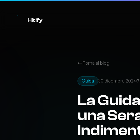
Hitify
Torna al blog
Guida
30 dicembre 2024
7
La Guida
una Sera
Indiment