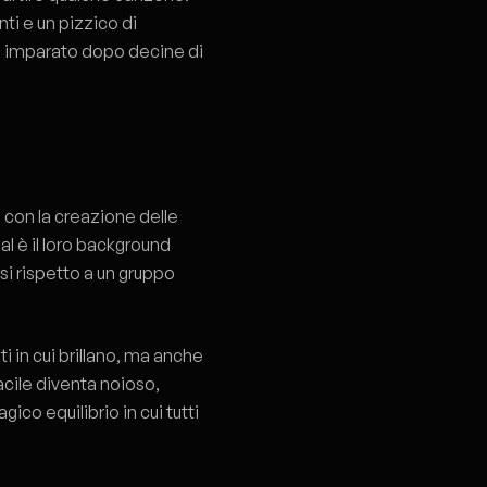
nti e un pizzico di
ho imparato dopo decine di
 con la creazione delle
l è il loro background
si rispetto a un gruppo
i in cui brillano, ma anche
acile diventa noioso,
gico equilibrio in cui tutti