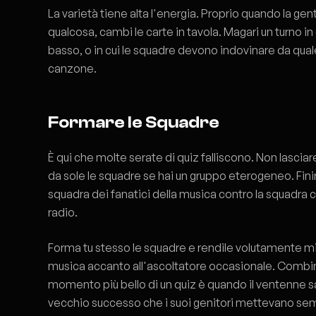
La varietà tiene alta l'energia. Proprio quando la ge
qualcosa, cambi le carte in tavola. Magari un turno in cu
basso, o in cui le squadre devono indovinare da qual
canzone.
Formare le Squadre
È qui che molte serate di quiz falliscono. Non lasci
da sole le squadre se hai un gruppo eterogeneo. Fini
squadra dei fanatici della musica contro la squadra 
radio.
Forma tu stesso le squadre e rendile volutamente mis
musica accanto all'ascoltatore occasionale. Combina
momento più bello di un quiz è quando il ventenne sa
vecchio successo che i suoi genitori mettevano se