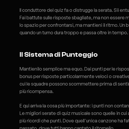
Il conduttore del quiz fa o distrugge la serata. Sii e
Fai battute sulle risposte sbagliate, ma non essere m
lo spazio per confrontarsi, ma mantieni il ritmo. Un
quando un turno dura troppo e passa oltre in tempo.
Il Sistema di Punteggio
Mantienilo semplice ma equo. Dai punti per le rispos
bonus per risposte particolarmente veloci o creativ
cui le squadre possono scommettere prima di sentire 
più ricompensa.
E qui arriva la cosa più importante: i punti non conta
Le migliori serate di quiz musicale sono quelle in cui 
più ricordi che punti. Dove quell'unica canzone ha fa
passato, dove tutti hanno cantato il ritornello.