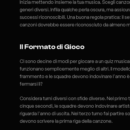
Inizia mettendo insieme la tua musica. Scegli canzon
generi diversi. Infila qualche perla oscura, ma assicura
successi riconoscibili. Una buona regola pratica: il 
canzoni dovrebbe essere riconosciuto da almeno met
Il Formato di Gioco
Ci sono decine di modi per giocare a un quiz musical
funzionano semplicemente meglio di altri. Il modello c
frammento e le squadre devono indovinare l'anno 
fermarsi lì?
Considera turni diversi con sfide diverse. Nel primo tu
cinque secondi, le squadre devono indovinare artista 
riguarda l'anno di uscita. Nel terzo turno fai partire so
devono scrivere la prima riga della canzone.