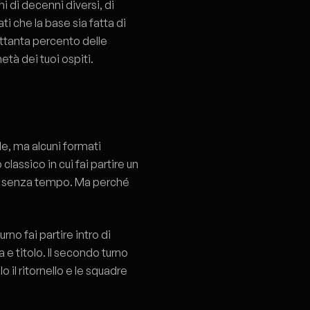
i di decenni diversi, di
ti che la base sia fatta di
settanta percento delle
à dei tuoi ospiti.
e, ma alcuni formati
lassico in cui fai partire un
è senza tempo. Ma perché
rno fai partire intro di
e titolo. Il secondo turno
lo il ritornello e le squadre