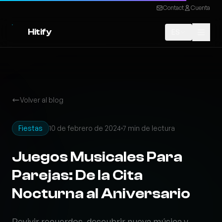
Contact
Cuenta
Hitify
ES
Volver al blog
Fiestas
10 de febrero de 2024
7 min de lectura
Juegos Musicales Para
Parejas: De la Cita
Nocturna al Aniversario
Revivir recuerdos, descubrir nueva música y