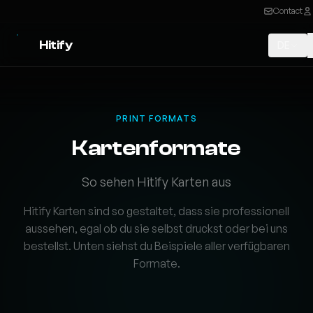
Contact
Hitify
DE
PRINT FORMATS
Kartenformate
So sehen Hitify Karten aus
Hitify Karten sind so gestaltet, dass sie professionell
aussehen, egal ob du sie selbst druckst oder bei uns
bestellst. Unten siehst du Beispiele aller verfügbaren
Formate.